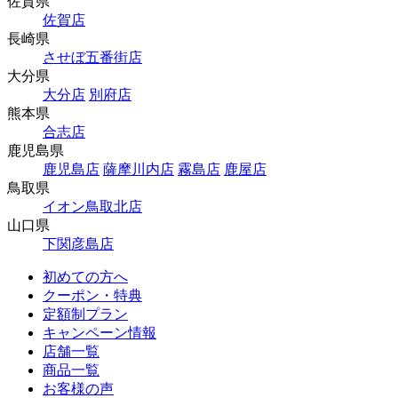
佐賀県
佐賀店
長崎県
させぼ五番街店
大分県
大分店
別府店
熊本県
合志店
鹿児島県
鹿児島店
薩摩川内店
霧島店
鹿屋店
鳥取県
イオン鳥取北店
山口県
下関彦島店
初めての方へ
クーポン・特典
定額制プラン
キャンペーン情報
店舗一覧
商品一覧
お客様の声