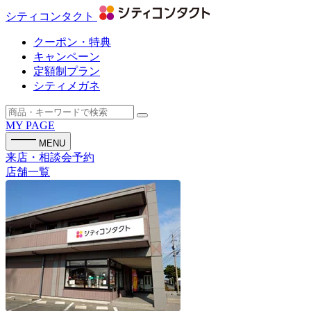
シティコンタクト
クーポン・特典
キャンペーン
定額制プラン
シティメガネ
MY PAGE
MENU
来店・相談会予約
店舗一覧