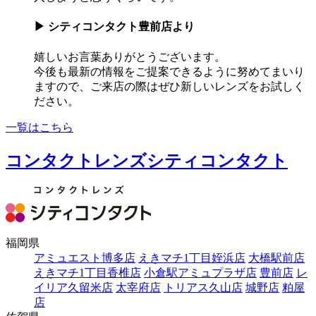
▶
シティコンタクト豊前店より
嬉しいお言葉ありがとうございます。
今後も最新の情報をご提案できるように努めてまいり
ますので、ご来店の際はぜひ新しいレンズをお試しく
ださい。
一覧はこちら
コンタクトレンズシティコンタクト
福岡県
アミュエスト博多店
えきマチ1丁目姪浜店
大橋駅前店
えきマチ1丁目香椎店
小倉駅アミュプラザ店
豊前店
レ
イリア久留米店
太宰府店
トリアス久山店
城野店
粕屋
店