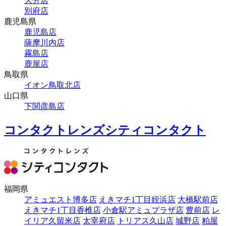
大分店
別府店
鹿児島県
鹿児島店
薩摩川内店
霧島店
鹿屋店
鳥取県
イオン鳥取北店
山口県
下関彦島店
コンタクトレンズシティコンタクト
福岡県
アミュエスト博多店
えきマチ1丁目姪浜店
大橋駅前店
えきマチ1丁目香椎店
小倉駅アミュプラザ店
豊前店
レ
イリア久留米店
太宰府店
トリアス久山店
城野店
粕屋