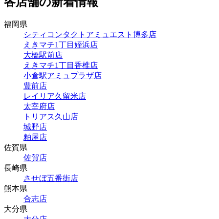
各店舗の新着情報
福岡県
シティコンタクトアミュエスト博多店
えきマチ1丁目姪浜店
大橋駅前店
えきマチ1丁目香椎店
小倉駅アミュプラザ店
豊前店
レイリア久留米店
太宰府店
トリアス久山店
城野店
粕屋店
佐賀県
佐賀店
長崎県
させぼ五番街店
熊本県
合志店
大分県