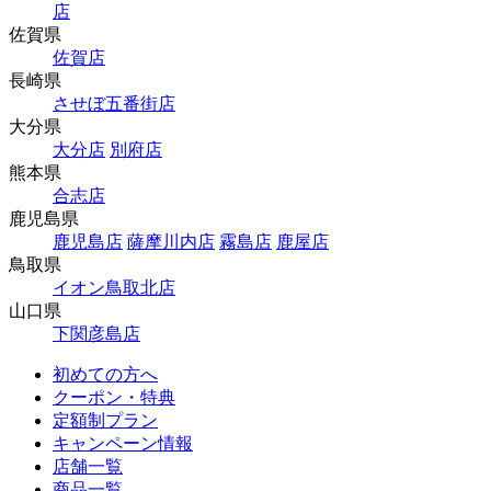
店
佐賀県
佐賀店
長崎県
させぼ五番街店
大分県
大分店
別府店
熊本県
合志店
鹿児島県
鹿児島店
薩摩川内店
霧島店
鹿屋店
鳥取県
イオン鳥取北店
山口県
下関彦島店
初めての方へ
クーポン・特典
定額制プラン
キャンペーン情報
店舗一覧
商品一覧