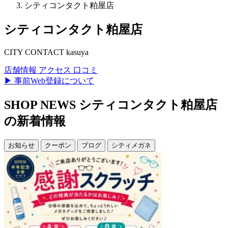
シティコンタクト粕屋店
シティコンタクト粕屋店
CITY CONTACT kasuya
店舗情報
アクセス
口コミ
▶ 事前Web登録について
SHOP NEWS
シティコンタクト粕屋店
の新着情報
お知らせ
クーポン
ブログ
シティメガネ