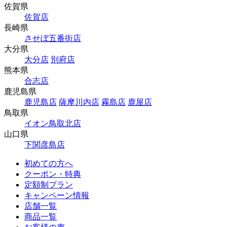
佐賀県
佐賀店
長崎県
させぼ五番街店
大分県
大分店
別府店
熊本県
合志店
鹿児島県
鹿児島店
薩摩川内店
霧島店
鹿屋店
鳥取県
イオン鳥取北店
山口県
下関彦島店
初めての方へ
クーポン・特典
定額制プラン
キャンペーン情報
店舗一覧
商品一覧