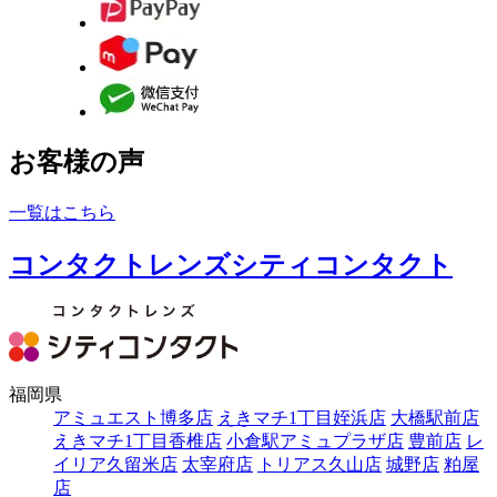
お客様の声
一覧はこちら
コンタクトレンズシティコンタクト
福岡県
アミュエスト博多店
えきマチ1丁目姪浜店
大橋駅前店
えきマチ1丁目香椎店
小倉駅アミュプラザ店
豊前店
レ
イリア久留米店
太宰府店
トリアス久山店
城野店
粕屋
店