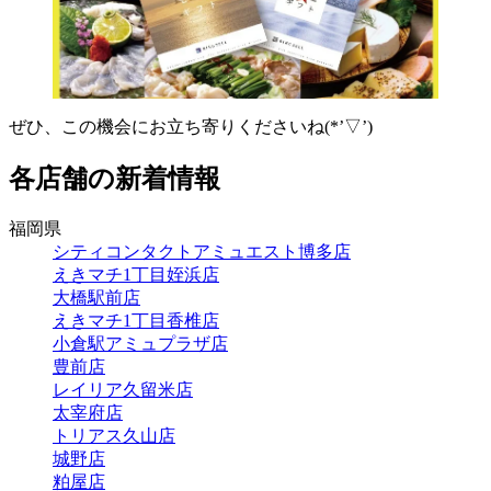
ぜひ、この機会にお立ち寄りくださいね(*’▽’)
各店舗の新着情報
福岡県
シティコンタクトアミュエスト博多店
えきマチ1丁目姪浜店
大橋駅前店
えきマチ1丁目香椎店
小倉駅アミュプラザ店
豊前店
レイリア久留米店
太宰府店
トリアス久山店
城野店
粕屋店