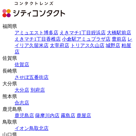
福岡県
アミュエスト博多店
えきマチ1丁目姪浜店
大橋駅前店
えきマチ1丁目香椎店
小倉駅アミュプラザ店
豊前店
レ
イリア久留米店
太宰府店
トリアス久山店
城野店
粕屋
店
佐賀県
佐賀店
長崎県
させぼ五番街店
大分県
大分店
別府店
熊本県
合志店
鹿児島県
鹿児島店
薩摩川内店
霧島店
鹿屋店
鳥取県
イオン鳥取北店
山口県