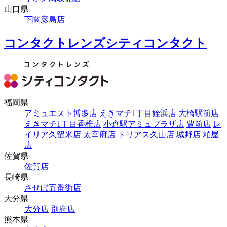
山口県
下関彦島店
コンタクトレンズシティコンタクト
福岡県
アミュエスト博多店
えきマチ1丁目姪浜店
大橋駅前店
えきマチ1丁目香椎店
小倉駅アミュプラザ店
豊前店
レ
イリア久留米店
太宰府店
トリアス久山店
城野店
粕屋
店
佐賀県
佐賀店
長崎県
させぼ五番街店
大分県
大分店
別府店
熊本県