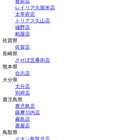
豊前店
レイリア久留米店
太宰府店
トリアス久山店
城野店
粕屋店
佐賀県
佐賀店
長崎県
させぼ五番街店
熊本県
合志店
大分県
大分店
別府店
鹿児島県
鹿児島店
薩摩川内店
霧島店
鹿屋店
鳥取県
イオン鳥取北店