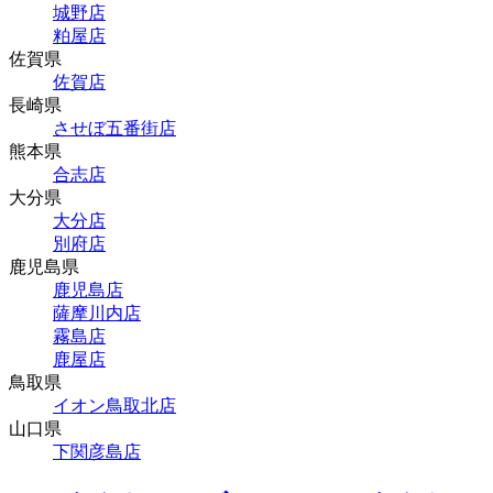
城野店
粕屋店
佐賀県
佐賀店
長崎県
させぼ五番街店
熊本県
合志店
大分県
大分店
別府店
鹿児島県
鹿児島店
薩摩川内店
霧島店
鹿屋店
鳥取県
イオン鳥取北店
山口県
下関彦島店