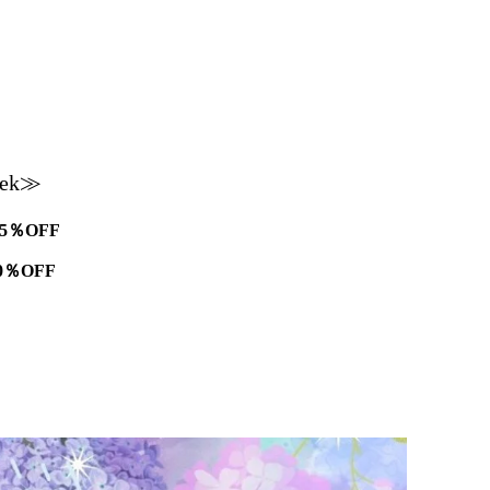
！
k≫
15％OFF
0％OFF