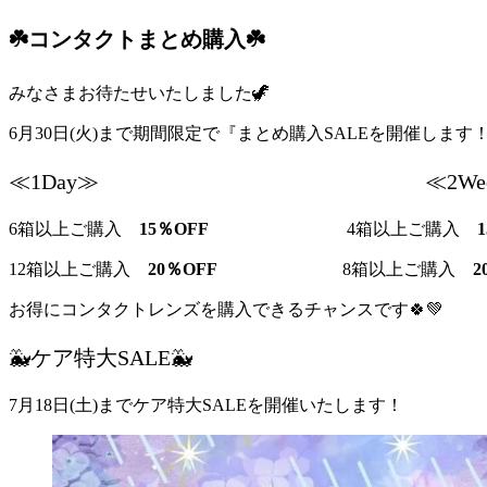
☘️
コンタクトまとめ購入
☘️
みなさまお待たせいたしました🦖
6月30日(火)まで期間限定で『まとめ購入SALEを開催します
≪1Day≫ ≪2Wee
6箱以上ご購入
15％OFF
4箱以上ご購入
12箱以上ご購入
20％OFF
8箱以上ご購入
2
お得にコンタクトレンズを購入できるチャンスです🍀💚
🐳
ケア特大SALE
🐳
7月18日(土)までケア特大SALEを開催いたします！