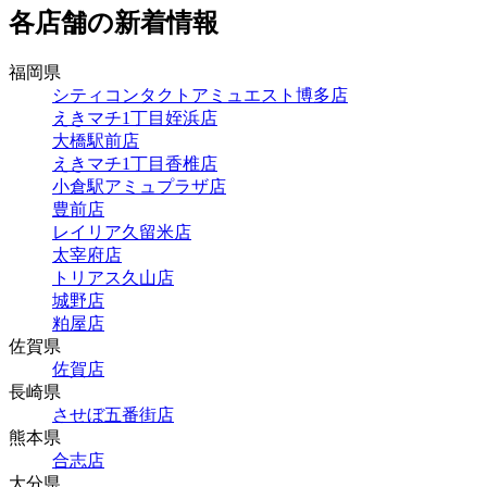
各店舗の新着情報
福岡県
シティコンタクトアミュエスト博多店
えきマチ1丁目姪浜店
大橋駅前店
えきマチ1丁目香椎店
小倉駅アミュプラザ店
豊前店
レイリア久留米店
太宰府店
トリアス久山店
城野店
粕屋店
佐賀県
佐賀店
長崎県
させぼ五番街店
熊本県
合志店
大分県