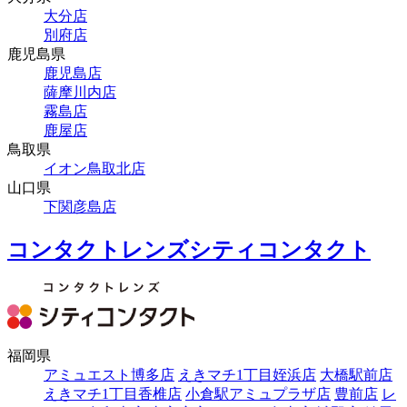
大分店
別府店
鹿児島県
鹿児島店
薩摩川内店
霧島店
鹿屋店
鳥取県
イオン鳥取北店
山口県
下関彦島店
コンタクトレンズシティコンタクト
福岡県
アミュエスト博多店
えきマチ1丁目姪浜店
大橋駅前店
えきマチ1丁目香椎店
小倉駅アミュプラザ店
豊前店
レ