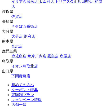
イリア久留米店
太宰府店
トリアス久山店
城野店
粕屋
店
佐賀県
佐賀店
長崎県
させぼ五番街店
大分県
大分店
別府店
熊本県
合志店
鹿児島県
鹿児島店
薩摩川内店
霧島店
鹿屋店
鳥取県
イオン鳥取北店
山口県
下関彦島店
初めての方へ
クーポン・特典
定額制プラン
キャンペーン情報
店舗一覧