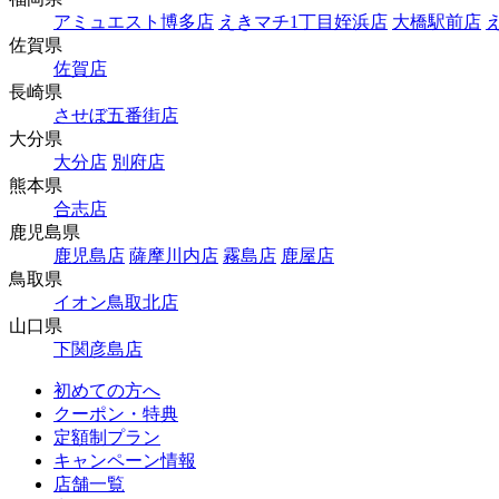
アミュエスト博多店
えきマチ1丁目姪浜店
大橋駅前店
佐賀県
佐賀店
長崎県
させぼ五番街店
大分県
大分店
別府店
熊本県
合志店
鹿児島県
鹿児島店
薩摩川内店
霧島店
鹿屋店
鳥取県
イオン鳥取北店
山口県
下関彦島店
初めての方へ
クーポン・特典
定額制プラン
キャンペーン情報
店舗一覧