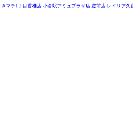
えきマチ1丁目香椎店
小倉駅アミュプラザ店
豊前店
レイリア久