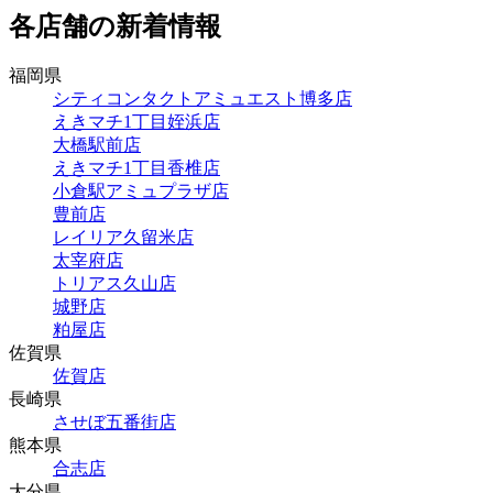
各店舗の新着情報
福岡県
シティコンタクトアミュエスト博多店
えきマチ1丁目姪浜店
大橋駅前店
えきマチ1丁目香椎店
小倉駅アミュプラザ店
豊前店
レイリア久留米店
太宰府店
トリアス久山店
城野店
粕屋店
佐賀県
佐賀店
長崎県
させぼ五番街店
熊本県
合志店
大分県