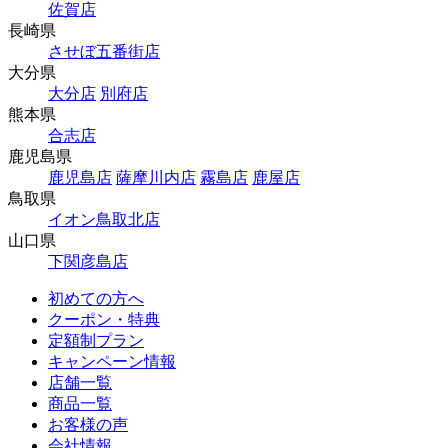
佐賀店
長崎県
させぼ五番街店
大分県
大分店
別府店
熊本県
合志店
鹿児島県
鹿児島店
薩摩川内店
霧島店
鹿屋店
鳥取県
イオン鳥取北店
山口県
下関彦島店
初めての方へ
クーポン・特典
定額制プラン
キャンペーン情報
店舗一覧
商品一覧
お客様の声
会社情報