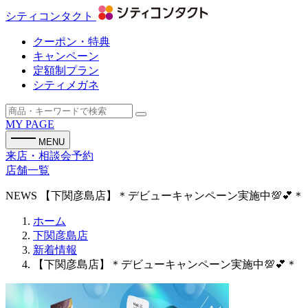
シティコンタクト
クーポン・特典
キャンペーン
定額制プラン
シティメガネ
MY PAGE
MENU
来店・相談会予約
店舗一覧
NEWS
【下関彦島店】＊デビューキャンペーン実施中💯💕＊
ホーム
下関彦島店
新着情報
【下関彦島店】＊デビューキャンペーン実施中💯💕＊