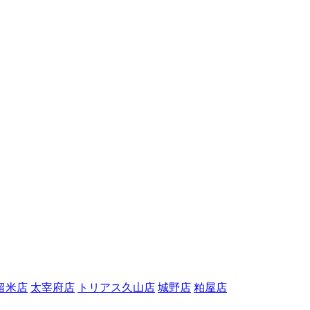
留米店
太宰府店
トリアス久山店
城野店
粕屋店