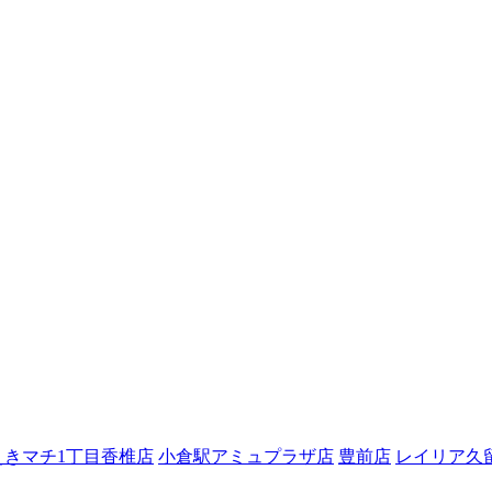
えきマチ1丁目香椎店
小倉駅アミュプラザ店
豊前店
レイリア久