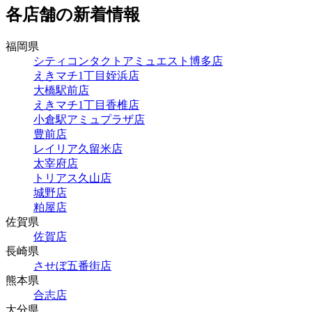
各店舗の新着情報
福岡県
シティコンタクトアミュエスト博多店
えきマチ1丁目姪浜店
大橋駅前店
えきマチ1丁目香椎店
小倉駅アミュプラザ店
豊前店
レイリア久留米店
太宰府店
トリアス久山店
城野店
粕屋店
佐賀県
佐賀店
長崎県
させぼ五番街店
熊本県
合志店
大分県