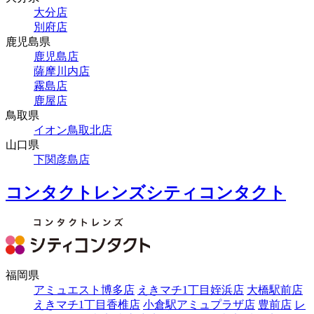
大分店
別府店
鹿児島県
鹿児島店
薩摩川内店
霧島店
鹿屋店
鳥取県
イオン鳥取北店
山口県
下関彦島店
コンタクトレンズシティコンタクト
福岡県
アミュエスト博多店
えきマチ1丁目姪浜店
大橋駅前店
えきマチ1丁目香椎店
小倉駅アミュプラザ店
豊前店
レ