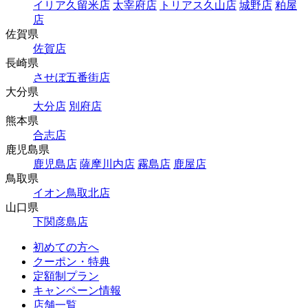
イリア久留米店
太宰府店
トリアス久山店
城野店
粕屋
店
佐賀県
佐賀店
長崎県
させぼ五番街店
大分県
大分店
別府店
熊本県
合志店
鹿児島県
鹿児島店
薩摩川内店
霧島店
鹿屋店
鳥取県
イオン鳥取北店
山口県
下関彦島店
初めての方へ
クーポン・特典
定額制プラン
キャンペーン情報
店舗一覧