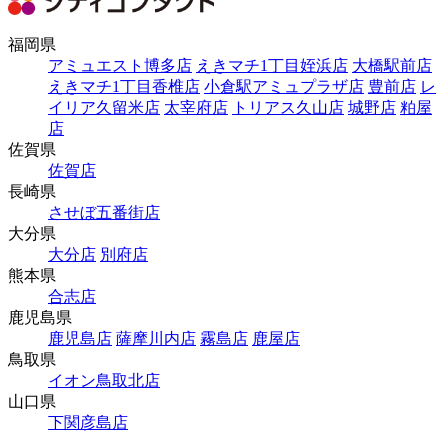
福岡県
アミュエスト博多店
えきマチ1丁目姪浜店
大橋駅前店
えきマチ1丁目香椎店
小倉駅アミュプラザ店
豊前店
レ
イリア久留米店
太宰府店
トリアス久山店
城野店
粕屋
店
佐賀県
佐賀店
長崎県
させぼ五番街店
大分県
大分店
別府店
熊本県
合志店
鹿児島県
鹿児島店
薩摩川内店
霧島店
鹿屋店
鳥取県
イオン鳥取北店
山口県
下関彦島店