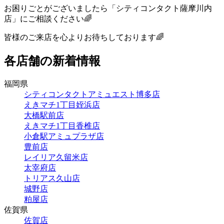
お困りごとがございましたら「シティコンタクト薩摩川内
店」にご相談ください🌈
皆様のご来店を心よりお待ちしております🌈
各店舗の新着情報
福岡県
シティコンタクトアミュエスト博多店
えきマチ1丁目姪浜店
大橋駅前店
えきマチ1丁目香椎店
小倉駅アミュプラザ店
豊前店
レイリア久留米店
太宰府店
トリアス久山店
城野店
粕屋店
佐賀県
佐賀店