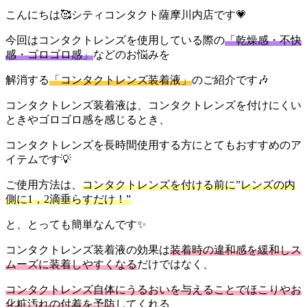
こんにちは🥰シティコンタクト薩摩川内店です💗
今回はコンタクトレンズを使用している際の
「乾燥感・不快
感・ゴロゴロ感」
などのお悩みを
解消する
「コンタクトレンズ装着液」
のご紹介です🎶
コンタクトレンズ装着液は、
コンタクトレンズを付けにくい
とき
や
ゴロゴロ感を感じるとき
、
コンタクトレンズを長時間使用する方
にとてもおすすめのア
イテムです💡
ご使用方法は、
コンタクトレンズを付ける前に
”
レンズの内
側に1，2滴垂らすだけ！”
と、とっても簡単なんです
✨
コンタクトレンズ装着液の効果は
装着時の違和感を緩和しス
ムーズに装着しやすくなる
だけではなく、
コンタクトレンズ自体にうるおいを与えることでほこりやお
化粧汚れの付着を予防
してくれる