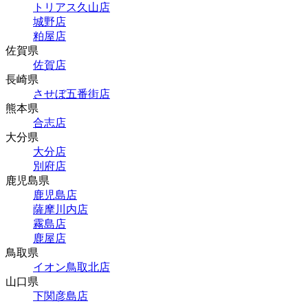
トリアス久山店
城野店
粕屋店
佐賀県
佐賀店
長崎県
させぼ五番街店
熊本県
合志店
大分県
大分店
別府店
鹿児島県
鹿児島店
薩摩川内店
霧島店
鹿屋店
鳥取県
イオン鳥取北店
山口県
下関彦島店