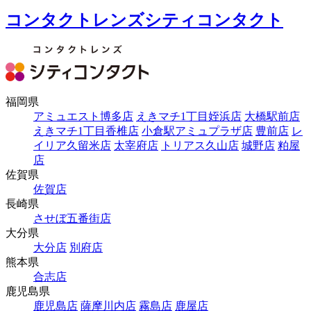
コンタクトレンズシティコンタクト
福岡県
アミュエスト博多店
えきマチ1丁目姪浜店
大橋駅前店
えきマチ1丁目香椎店
小倉駅アミュプラザ店
豊前店
レ
イリア久留米店
太宰府店
トリアス久山店
城野店
粕屋
店
佐賀県
佐賀店
長崎県
させぼ五番街店
大分県
大分店
別府店
熊本県
合志店
鹿児島県
鹿児島店
薩摩川内店
霧島店
鹿屋店