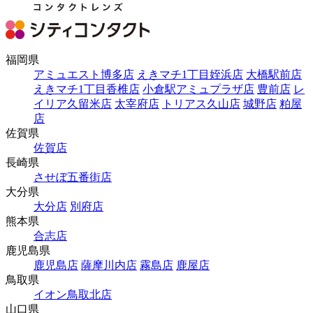
福岡県
アミュエスト博多店
えきマチ1丁目姪浜店
大橋駅前店
えきマチ1丁目香椎店
小倉駅アミュプラザ店
豊前店
レ
イリア久留米店
太宰府店
トリアス久山店
城野店
粕屋
店
佐賀県
佐賀店
長崎県
させぼ五番街店
大分県
大分店
別府店
熊本県
合志店
鹿児島県
鹿児島店
薩摩川内店
霧島店
鹿屋店
鳥取県
イオン鳥取北店
山口県