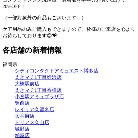
20%OFF！
（一部対象外の商品もございます。）
ケア用品のみご購入もできますので、皆様のご来店を心より
お待ちしております😍💝
各店舗の新着情報
福岡県
シティコンタクトアミュエスト博多店
えきマチ1丁目姪浜店
大橋駅前店
えきマチ1丁目香椎店
小倉駅アミュプラザ店
豊前店
レイリア久留米店
太宰府店
トリアス久山店
城野店
粕屋店