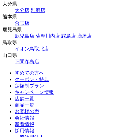
大分県
大分店
別府店
熊本県
合志店
鹿児島県
鹿児島店
薩摩川内店
霧島店
鹿屋店
鳥取県
イオン鳥取北店
山口県
下関彦島店
初めての方へ
クーポン・特典
定額制プラン
キャンペーン情報
店舗一覧
商品一覧
お客様の声
会社情報
新着情報
採用情報