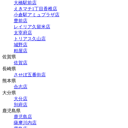
大橋駅前店
えきマチ1丁目香椎店
小倉駅アミュプラザ店
豊前店
レイリア久留米店
太宰府店
トリアス久山店
城野店
粕屋店
佐賀県
佐賀店
長崎県
させぼ五番街店
熊本県
合志店
大分県
大分店
別府店
鹿児島県
鹿児島店
薩摩川内店