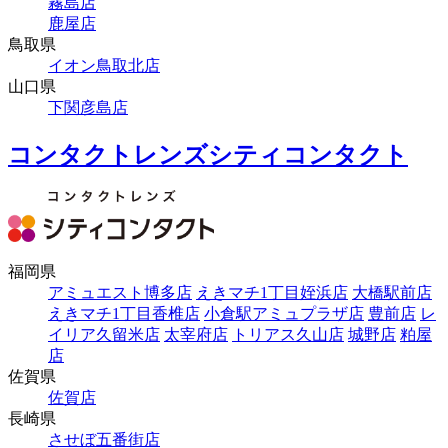
霧島店
鹿屋店
鳥取県
イオン鳥取北店
山口県
下関彦島店
コンタクトレンズシティコンタクト
福岡県
アミュエスト博多店
えきマチ1丁目姪浜店
大橋駅前店
えきマチ1丁目香椎店
小倉駅アミュプラザ店
豊前店
レ
イリア久留米店
太宰府店
トリアス久山店
城野店
粕屋
店
佐賀県
佐賀店
長崎県
させぼ五番街店