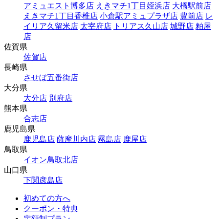
アミュエスト博多店
えきマチ1丁目姪浜店
大橋駅前店
えきマチ1丁目香椎店
小倉駅アミュプラザ店
豊前店
レ
イリア久留米店
太宰府店
トリアス久山店
城野店
粕屋
店
佐賀県
佐賀店
長崎県
させぼ五番街店
大分県
大分店
別府店
熊本県
合志店
鹿児島県
鹿児島店
薩摩川内店
霧島店
鹿屋店
鳥取県
イオン鳥取北店
山口県
下関彦島店
初めての方へ
クーポン・特典
定額制プラン