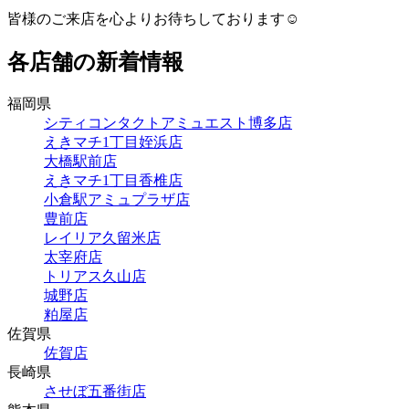
皆様のご来店を心よりお待ちしております☺️
各店舗の新着情報
福岡県
シティコンタクトアミュエスト博多店
えきマチ1丁目姪浜店
大橋駅前店
えきマチ1丁目香椎店
小倉駅アミュプラザ店
豊前店
レイリア久留米店
太宰府店
トリアス久山店
城野店
粕屋店
佐賀県
佐賀店
長崎県
させぼ五番街店