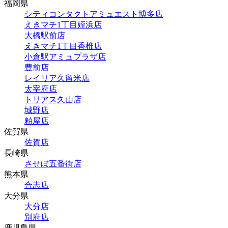
福岡県
シティコンタクトアミュエスト博多店
えきマチ1丁目姪浜店
大橋駅前店
えきマチ1丁目香椎店
小倉駅アミュプラザ店
豊前店
レイリア久留米店
太宰府店
トリアス久山店
城野店
粕屋店
佐賀県
佐賀店
長崎県
させぼ五番街店
熊本県
合志店
大分県
大分店
別府店
鹿児島県