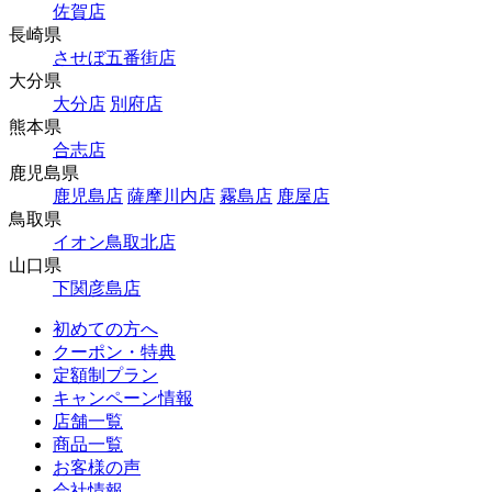
佐賀店
長崎県
させぼ五番街店
大分県
大分店
別府店
熊本県
合志店
鹿児島県
鹿児島店
薩摩川内店
霧島店
鹿屋店
鳥取県
イオン鳥取北店
山口県
下関彦島店
初めての方へ
クーポン・特典
定額制プラン
キャンペーン情報
店舗一覧
商品一覧
お客様の声
会社情報