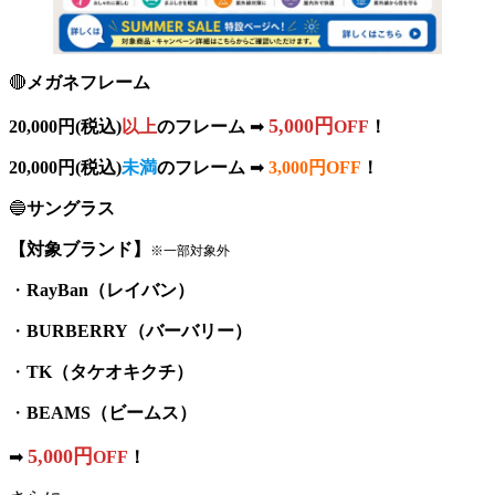
🔴
メガネフレーム
5,000円
20,000円(税込)
以上
のフレーム
➡
OFF
！
20,000円(税込)
未満
のフレーム
➡
3,000円OFF
！
🔵
サングラス
【対象ブランド】
※一部対象外
・
RayBan（レイバン）
・
BURBERRY（バーバリー）
・
TK（タケオキクチ）
・
BEAMS（ビームス）
5,000円
➡
OFF
！