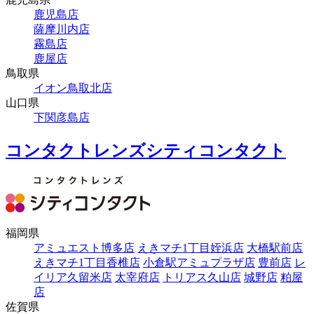
鹿児島店
薩摩川内店
霧島店
鹿屋店
鳥取県
イオン鳥取北店
山口県
下関彦島店
コンタクトレンズシティコンタクト
福岡県
アミュエスト博多店
えきマチ1丁目姪浜店
大橋駅前店
えきマチ1丁目香椎店
小倉駅アミュプラザ店
豊前店
レ
イリア久留米店
太宰府店
トリアス久山店
城野店
粕屋
店
佐賀県