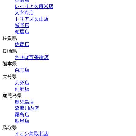
レイリア久留米店
太宰府店
トリアス久山店
城野店
粕屋店
佐賀県
佐賀店
長崎県
させぼ五番街店
熊本県
合志店
大分県
大分店
別府店
鹿児島県
鹿児島店
薩摩川内店
霧島店
鹿屋店
鳥取県
イオン鳥取北店