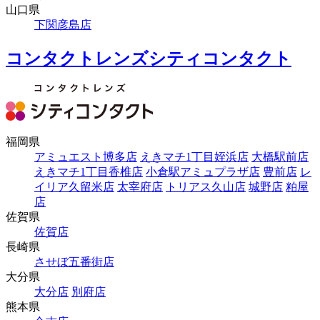
山口県
下関彦島店
コンタクトレンズシティコンタクト
福岡県
アミュエスト博多店
えきマチ1丁目姪浜店
大橋駅前店
えきマチ1丁目香椎店
小倉駅アミュプラザ店
豊前店
レ
イリア久留米店
太宰府店
トリアス久山店
城野店
粕屋
店
佐賀県
佐賀店
長崎県
させぼ五番街店
大分県
大分店
別府店
熊本県