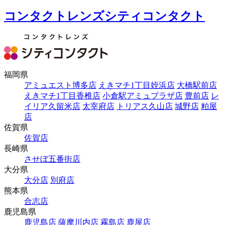
コンタクトレンズシティコンタクト
福岡県
アミュエスト博多店
えきマチ1丁目姪浜店
大橋駅前店
えきマチ1丁目香椎店
小倉駅アミュプラザ店
豊前店
レ
イリア久留米店
太宰府店
トリアス久山店
城野店
粕屋
店
佐賀県
佐賀店
長崎県
させぼ五番街店
大分県
大分店
別府店
熊本県
合志店
鹿児島県
鹿児島店
薩摩川内店
霧島店
鹿屋店