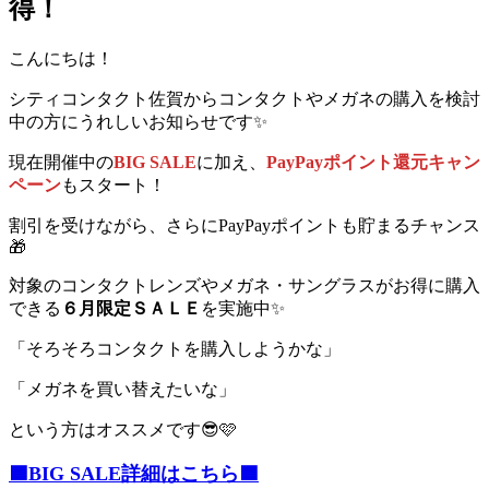
得！
こんにちは！
シティコンタクト佐賀からコンタクトやメガネの購入を検討
中の方にうれしいお知らせです✨
現在開催中の
BIG SALE
に加え、
PayPayポイント還元キャン
ペーン
もスタート！
割引を受けながら、さらにPayPayポイントも貯まるチャンス
🎁
対象のコンタクトレンズやメガネ・サングラスがお得に購入
できる
６月限定ＳＡＬＥ
を実施中✨
「そろそろコンタクトを購入しようかな」
「メガネを買い替えたいな」
という方はオススメです😎🩷
🟦BIG SALE詳細はこちら🟦