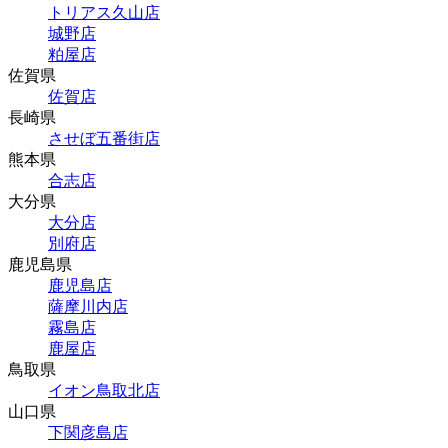
トリアス久山店
城野店
粕屋店
佐賀県
佐賀店
長崎県
させぼ五番街店
熊本県
合志店
大分県
大分店
別府店
鹿児島県
鹿児島店
薩摩川内店
霧島店
鹿屋店
鳥取県
イオン鳥取北店
山口県
下関彦島店