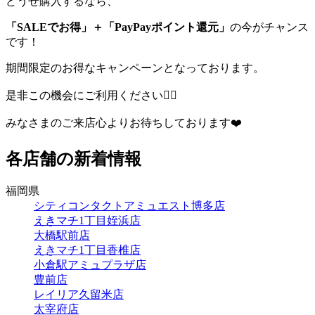
どうせ購入するなら、
「SALEでお得」＋「PayPayポイント還元」
の今がチャンス
です！
期間限定のお得なキャンペーンとなっております。
是非この機会にご利用ください🙋‍♀️
みなさまのご来店心よりお待ちしております❤️
各店舗の新着情報
福岡県
シティコンタクトアミュエスト博多店
えきマチ1丁目姪浜店
大橋駅前店
えきマチ1丁目香椎店
小倉駅アミュプラザ店
豊前店
レイリア久留米店
太宰府店