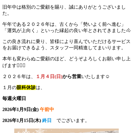
旧年中は格別のご愛顧を賜り、誠にありがとうございまし
た。
午年である２０２６年は、古くから「勢いよく前へ進む」
「運気が上向く」といった縁起の良い年とされてきました🐴
この良き流れに乗り、皆様により喜んでいただけるサービス
をお届けできるよう、スタッフ一同精進してまいります。
本年も変わらぬご愛顧のほど、どうぞよろしくお願い申し上
げます🙇🏻‍♀️
２０２６年は、
１月４日(日)
から営業
いたします☺️
１月の
眼科休診
は、
毎週火曜日
2026年1月9日(金)
午前中
2026年1月15日(木)
終日
でございます。