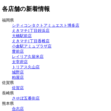
各店舗の新着情報
福岡県
シティコンタクトアミュエスト博多店
えきマチ1丁目姪浜店
大橋駅前店
えきマチ1丁目香椎店
小倉駅アミュプラザ店
豊前店
レイリア久留米店
太宰府店
トリアス久山店
城野店
粕屋店
佐賀県
佐賀店
長崎県
させぼ五番街店
熊本県
合志店