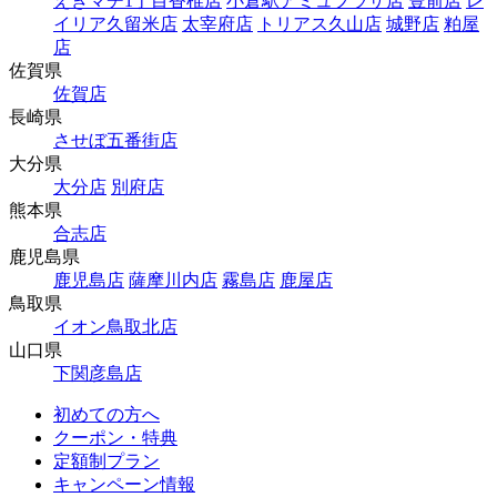
えきマチ1丁目香椎店
小倉駅アミュプラザ店
豊前店
レ
イリア久留米店
太宰府店
トリアス久山店
城野店
粕屋
店
佐賀県
佐賀店
長崎県
させぼ五番街店
大分県
大分店
別府店
熊本県
合志店
鹿児島県
鹿児島店
薩摩川内店
霧島店
鹿屋店
鳥取県
イオン鳥取北店
山口県
下関彦島店
初めての方へ
クーポン・特典
定額制プラン
キャンペーン情報