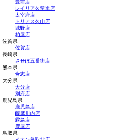
豊前店
レイリア久留米店
太宰府店
トリアス久山店
城野店
粕屋店
佐賀県
佐賀店
長崎県
させぼ五番街店
熊本県
合志店
大分県
大分店
別府店
鹿児島県
鹿児島店
薩摩川内店
霧島店
鹿屋店
鳥取県
イオン鳥取北店