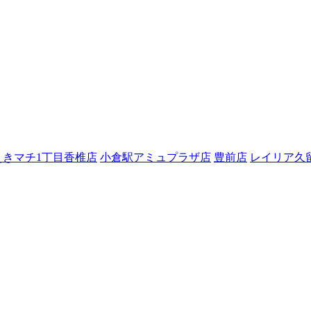
えきマチ1丁目香椎店
小倉駅アミュプラザ店
豊前店
レイリア久