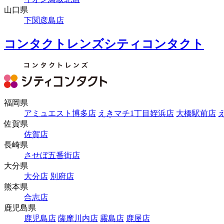
山口県
下関彦島店
コンタクトレンズシティコンタクト
福岡県
アミュエスト博多店
えきマチ1丁目姪浜店
大橋駅前店
佐賀県
佐賀店
長崎県
させぼ五番街店
大分県
大分店
別府店
熊本県
合志店
鹿児島県
鹿児島店
薩摩川内店
霧島店
鹿屋店