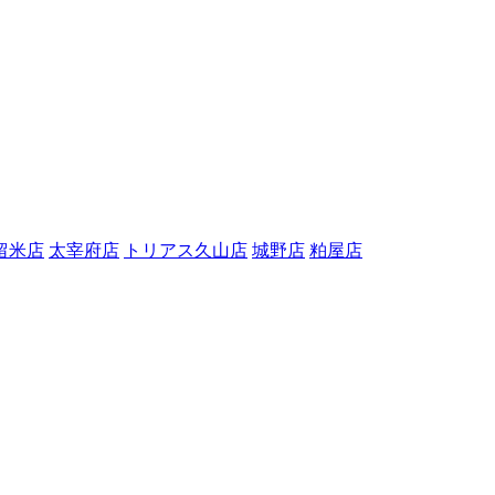
留米店
太宰府店
トリアス久山店
城野店
粕屋店