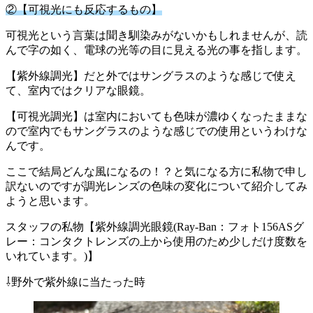
②【可視光にも反応するもの】
可視光という言葉は聞き馴染みがないかもしれませんが、読
んで字の如く、電球の光等の目に見える光の事を指します。
【紫外線調光】だと外ではサングラスのような感じで使え
て、室内ではクリアな眼鏡。
【可視光調光】は室内においても色味が濃ゆくなったままな
ので室内でもサングラスのような感じでの使用というわけな
んです。
ここで結局どんな風になるの！？と気になる方に私物で申し
訳ないのですが調光レンズの色味の変化について紹介してみ
ようと思います。
スタッフの私物【紫外線調光眼鏡(Ray-Ban：フォト156ASグ
レー：コンタクトレンズの上から使用のため少しだけ度数を
いれています。)】
⇩野外で紫外線に当たった時