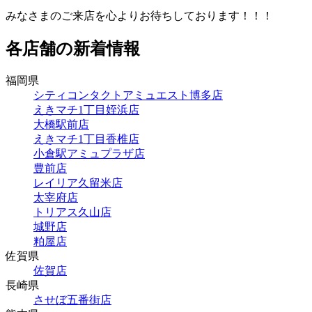
みなさまのご来店を心よりお待ちしております！！！
各店舗の新着情報
福岡県
シティコンタクトアミュエスト博多店
えきマチ1丁目姪浜店
大橋駅前店
えきマチ1丁目香椎店
小倉駅アミュプラザ店
豊前店
レイリア久留米店
太宰府店
トリアス久山店
城野店
粕屋店
佐賀県
佐賀店
長崎県
させぼ五番街店