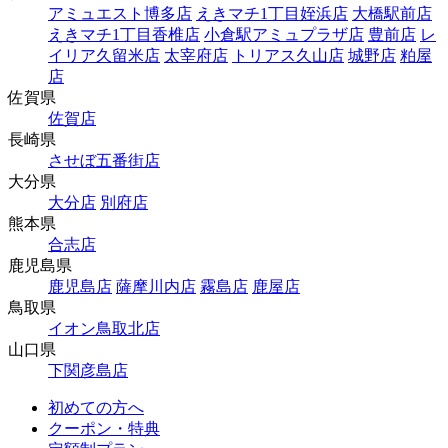
アミュエスト博多店
えきマチ1丁目姪浜店
大橋駅前店
えきマチ1丁目香椎店
小倉駅アミュプラザ店
豊前店
レ
イリア久留米店
太宰府店
トリアス久山店
城野店
粕屋
店
佐賀県
佐賀店
長崎県
させぼ五番街店
大分県
大分店
別府店
熊本県
合志店
鹿児島県
鹿児島店
薩摩川内店
霧島店
鹿屋店
鳥取県
イオン鳥取北店
山口県
下関彦島店
初めての方へ
クーポン・特典