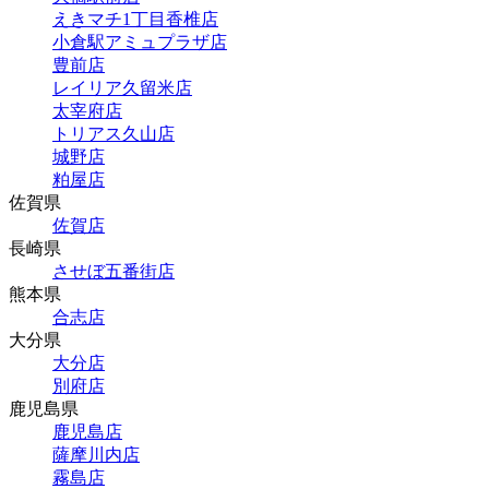
えきマチ1丁目香椎店
小倉駅アミュプラザ店
豊前店
レイリア久留米店
太宰府店
トリアス久山店
城野店
粕屋店
佐賀県
佐賀店
長崎県
させぼ五番街店
熊本県
合志店
大分県
大分店
別府店
鹿児島県
鹿児島店
薩摩川内店
霧島店