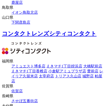
鹿屋店
鳥取県
イオン鳥取北店
山口県
下関彦島店
コンタクトレンズシティコンタクト
福岡県
アミュエスト博多店
えきマチ1丁目姪浜店
大橋駅前店
えきマチ1丁目香椎店
小倉駅アミュプラザ店
豊前店
レ
イリア久留米店
太宰府店
トリアス久山店
城野店
粕屋
店
佐賀県
佐賀店
長崎県
させぼ五番街店
大分県