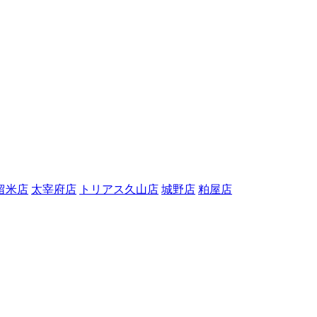
留米店
太宰府店
トリアス久山店
城野店
粕屋店