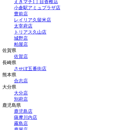
えきマチ1丁目香椎店
小倉駅アミュプラザ店
豊前店
レイリア久留米店
太宰府店
トリアス久山店
城野店
粕屋店
佐賀県
佐賀店
長崎県
させぼ五番街店
熊本県
合志店
大分県
大分店
別府店
鹿児島県
鹿児島店
薩摩川内店
霧島店
鹿屋店