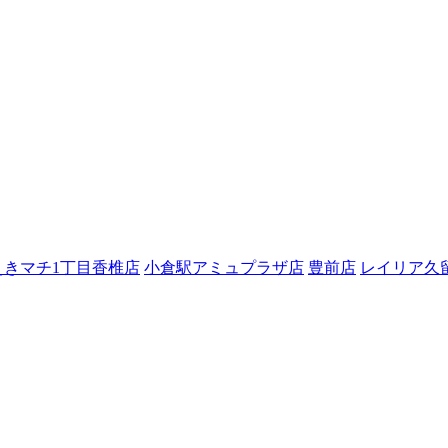
えきマチ1丁目香椎店
小倉駅アミュプラザ店
豊前店
レイリア久