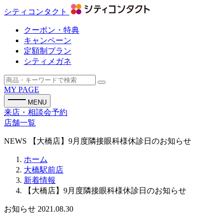
シティコンタクト
クーポン・特典
キャンペーン
定額制プラン
シティメガネ
MY PAGE
MENU
来店・相談会予約
店舗一覧
NEWS
【大橋店】9月度隣接眼科様休診日のお知らせ
ホーム
大橋駅前店
新着情報
【大橋店】9月度隣接眼科様休診日のお知らせ
お知らせ
2021.08.30