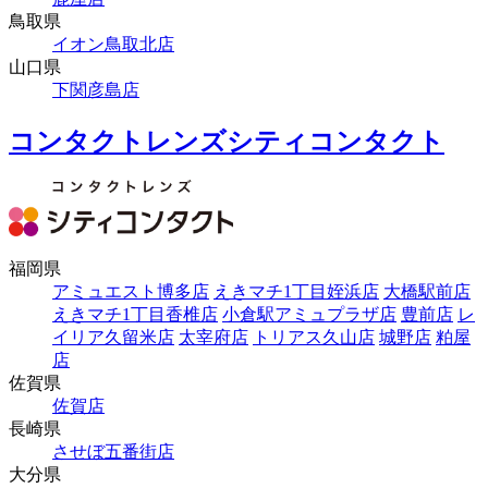
鳥取県
イオン鳥取北店
山口県
下関彦島店
コンタクトレンズシティコンタクト
福岡県
アミュエスト博多店
えきマチ1丁目姪浜店
大橋駅前店
えきマチ1丁目香椎店
小倉駅アミュプラザ店
豊前店
レ
イリア久留米店
太宰府店
トリアス久山店
城野店
粕屋
店
佐賀県
佐賀店
長崎県
させぼ五番街店
大分県