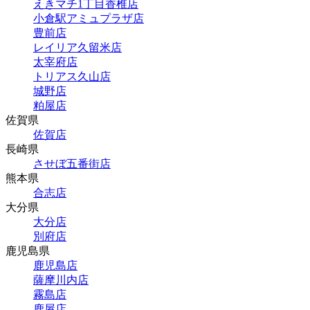
えきマチ1丁目香椎店
小倉駅アミュプラザ店
豊前店
レイリア久留米店
太宰府店
トリアス久山店
城野店
粕屋店
佐賀県
佐賀店
長崎県
させぼ五番街店
熊本県
合志店
大分県
大分店
別府店
鹿児島県
鹿児島店
薩摩川内店
霧島店
鹿屋店