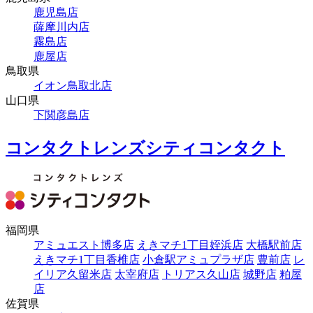
鹿児島店
薩摩川内店
霧島店
鹿屋店
鳥取県
イオン鳥取北店
山口県
下関彦島店
コンタクトレンズシティコンタクト
福岡県
アミュエスト博多店
えきマチ1丁目姪浜店
大橋駅前店
えきマチ1丁目香椎店
小倉駅アミュプラザ店
豊前店
レ
イリア久留米店
太宰府店
トリアス久山店
城野店
粕屋
店
佐賀県