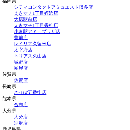
福岡県
シティコンタクトアミュエスト博多店
えきマチ1丁目姪浜店
大橋駅前店
えきマチ1丁目香椎店
小倉駅アミュプラザ店
豊前店
レイリア久留米店
太宰府店
トリアス久山店
城野店
粕屋店
佐賀県
佐賀店
長崎県
させぼ五番街店
熊本県
合志店
大分県
大分店
別府店
鹿児島県