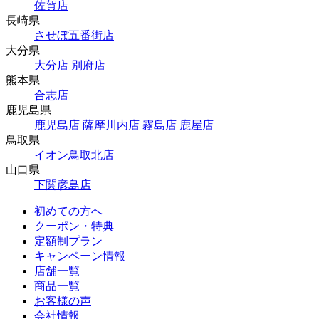
佐賀店
長崎県
させぼ五番街店
大分県
大分店
別府店
熊本県
合志店
鹿児島県
鹿児島店
薩摩川内店
霧島店
鹿屋店
鳥取県
イオン鳥取北店
山口県
下関彦島店
初めての方へ
クーポン・特典
定額制プラン
キャンペーン情報
店舗一覧
商品一覧
お客様の声
会社情報