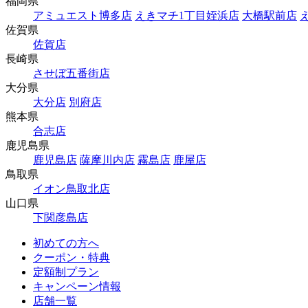
福岡県
アミュエスト博多店
えきマチ1丁目姪浜店
大橋駅前店
佐賀県
佐賀店
長崎県
させぼ五番街店
大分県
大分店
別府店
熊本県
合志店
鹿児島県
鹿児島店
薩摩川内店
霧島店
鹿屋店
鳥取県
イオン鳥取北店
山口県
下関彦島店
初めての方へ
クーポン・特典
定額制プラン
キャンペーン情報
店舗一覧