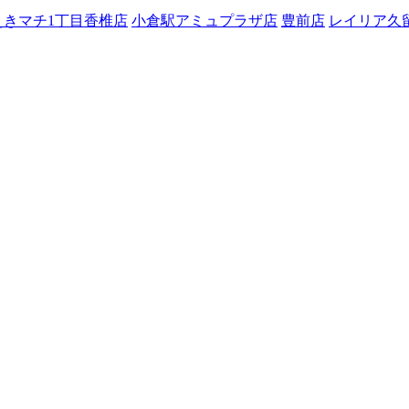
えきマチ1丁目香椎店
小倉駅アミュプラザ店
豊前店
レイリア久