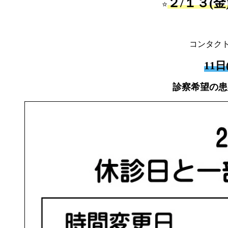
２/１３(金
⭐
コンタク
11
診察希望の患