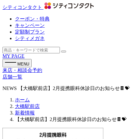
シティコンタクト
クーポン・特典
キャンペーン
定額制プラン
シティメガネ
MY PAGE
MENU
来店・相談会予約
店舗一覧
NEWS
【大橋駅前店】2月提携眼科休診日のお知らせ🍫💝
ホーム
大橋駅前店
新着情報
【大橋駅前店】2月提携眼科休診日のお知らせ🍫💝