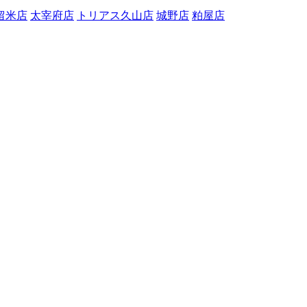
留米店
太宰府店
トリアス久山店
城野店
粕屋店