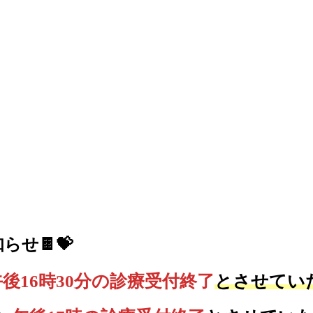
せ🍫💝
午後16時30分の診療受付終了
とさせてい