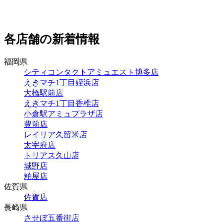
各店舗の新着情報
福岡県
シティコンタクトアミュエスト博多店
えきマチ1丁目姪浜店
大橋駅前店
えきマチ1丁目香椎店
小倉駅アミュプラザ店
豊前店
レイリア久留米店
太宰府店
トリアス久山店
城野店
粕屋店
佐賀県
佐賀店
長崎県
させぼ五番街店