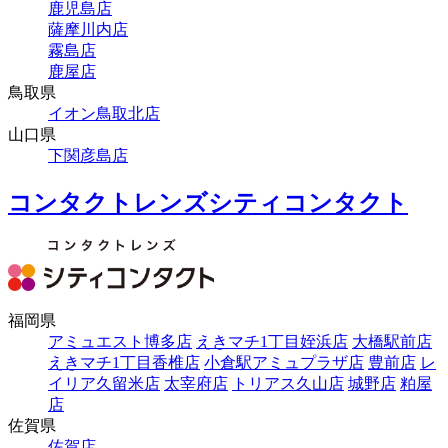
鹿児島店
薩摩川内店
霧島店
鹿屋店
鳥取県
イオン鳥取北店
山口県
下関彦島店
コンタクトレンズシティコンタクト
福岡県
アミュエスト博多店
えきマチ1丁目姪浜店
大橋駅前店
えきマチ1丁目香椎店
小倉駅アミュプラザ店
豊前店
レ
イリア久留米店
太宰府店
トリアス久山店
城野店
粕屋
店
佐賀県
佐賀店