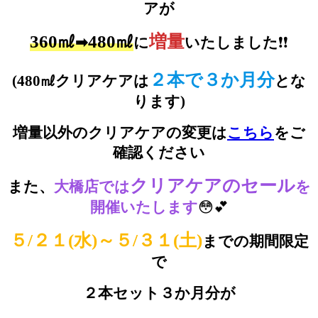
アが
360㎖
480㎖
増量
➡
に
いたしました
❗❗
２本で３か月分
(480㎖クリアケアは
とな
ります)
増量以外のクリアケアの変更は
こちら
をご
確認ください
クリアケアのセール
また、
大橋店では
を
開催いたします
😳
💕
５/２１(水)～５/３１(土)
までの期間限定
で
２本セット３か月分が