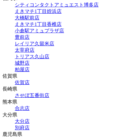
シティコンタクトアミュエスト博多店
えきマチ1丁目姪浜店
大橋駅前店
えきマチ1丁目香椎店
小倉駅アミュプラザ店
豊前店
レイリア久留米店
太宰府店
トリアス久山店
城野店
粕屋店
佐賀県
佐賀店
長崎県
させぼ五番街店
熊本県
合志店
大分県
大分店
別府店
鹿児島県