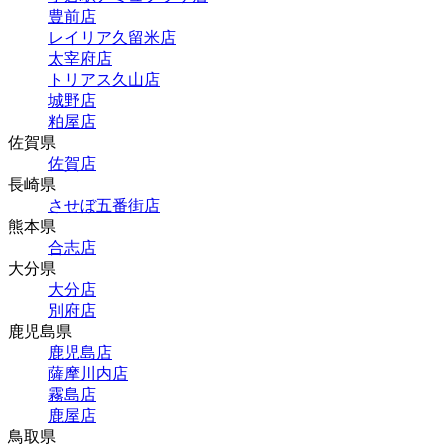
豊前店
レイリア久留米店
太宰府店
トリアス久山店
城野店
粕屋店
佐賀県
佐賀店
長崎県
させぼ五番街店
熊本県
合志店
大分県
大分店
別府店
鹿児島県
鹿児島店
薩摩川内店
霧島店
鹿屋店
鳥取県