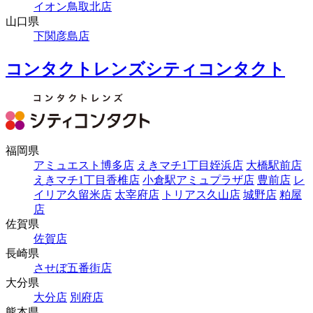
イオン鳥取北店
山口県
下関彦島店
コンタクトレンズシティコンタクト
福岡県
アミュエスト博多店
えきマチ1丁目姪浜店
大橋駅前店
えきマチ1丁目香椎店
小倉駅アミュプラザ店
豊前店
レ
イリア久留米店
太宰府店
トリアス久山店
城野店
粕屋
店
佐賀県
佐賀店
長崎県
させぼ五番街店
大分県
大分店
別府店
熊本県