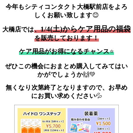
今年もシティコンタクト大橋駅前店をよろ
しくお願い致します
😊
1/4(土)からケア用品の福袋
大橋店では
、
を販売しております！
ケア用品がお得になるチャンス
⭐
ぜひこの機会におまとめ購入してみてはい
かがでしょうか
🙌💚
無くなり次第終了となりますので、お早め
にお買い求めください
💦