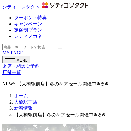
シティコンタクト
クーポン・特典
キャンペーン
定額制プラン
シティメガネ
MY PAGE
MENU
来店・相談会予約
店舗一覧
NEWS
【大橋駅前店】冬のケアセール開催中❄⛄❄
ホーム
大橋駅前店
新着情報
【大橋駅前店】冬のケアセール開催中❄⛄❄