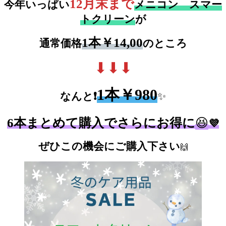
12月末まで
今年いっぱい
メニコン スマー
トクリーン
が
1本￥14,00
通常価格
のところ
⬇⬇⬇
1本￥980
なんと
❗
✨
6本まとめて購入でさらにお得に
😆
💜
ぜひこの機会にご購入下さい
🙌