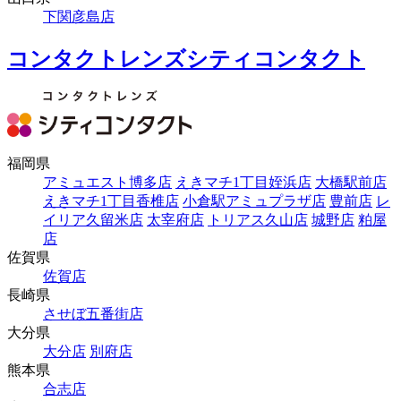
下関彦島店
コンタクトレンズシティコンタクト
福岡県
アミュエスト博多店
えきマチ1丁目姪浜店
大橋駅前店
えきマチ1丁目香椎店
小倉駅アミュプラザ店
豊前店
レ
イリア久留米店
太宰府店
トリアス久山店
城野店
粕屋
店
佐賀県
佐賀店
長崎県
させぼ五番街店
大分県
大分店
別府店
熊本県
合志店