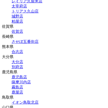
レイリア久留米店
太宰府店
トリアス久山店
城野店
粕屋店
佐賀県
佐賀店
長崎県
させぼ五番街店
熊本県
合志店
大分県
大分店
別府店
鹿児島県
鹿児島店
薩摩川内店
霧島店
鹿屋店
鳥取県
イオン鳥取北店
山口県