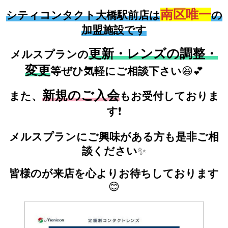
南区唯一
シティコンタクト大橋駅前店は
の
加盟施設です
更新・レンズの調整・
メルスプランの
変更
等ぜひ気軽にご相談下さい
😆💕
新規のご入会
また、
もお受付しておりま
す
❗
メルスプランにご興味がある方も是非ご相
談ください
✨
皆様のが来店を心よりお待ちしております
😊