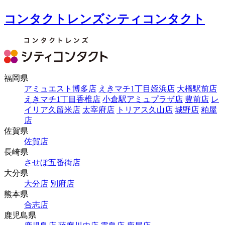
コンタクトレンズシティコンタクト
福岡県
アミュエスト博多店
えきマチ1丁目姪浜店
大橋駅前店
えきマチ1丁目香椎店
小倉駅アミュプラザ店
豊前店
レ
イリア久留米店
太宰府店
トリアス久山店
城野店
粕屋
店
佐賀県
佐賀店
長崎県
させぼ五番街店
大分県
大分店
別府店
熊本県
合志店
鹿児島県