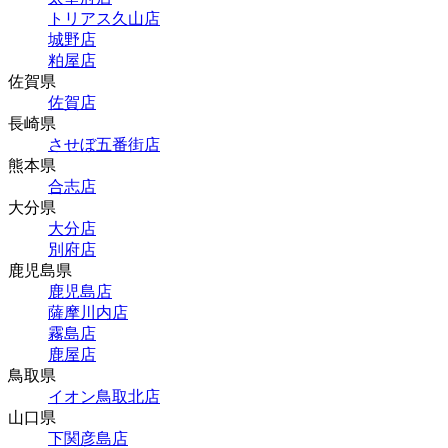
トリアス久山店
城野店
粕屋店
佐賀県
佐賀店
長崎県
させぼ五番街店
熊本県
合志店
大分県
大分店
別府店
鹿児島県
鹿児島店
薩摩川内店
霧島店
鹿屋店
鳥取県
イオン鳥取北店
山口県
下関彦島店