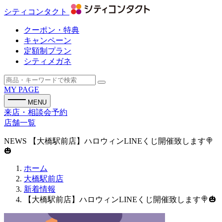
シティコンタクト
クーポン・特典
キャンペーン
定額制プラン
シティメガネ
MY PAGE
MENU
来店・相談会予約
店舗一覧
NEWS
【大橋駅前店】ハロウィンLINEくじ開催致します🍭
🎃
ホーム
大橋駅前店
新着情報
【大橋駅前店】ハロウィンLINEくじ開催致します🍭🎃