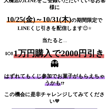
大橋店のLINEをご登録いただいているお客
様に
10/25(金)～10/31(木)
の期間限定で
LINEくじ引きを配信します
😊
⭐
当たると
…
🍬
1万円購入で2000円引き
👻
はずれてもくじ参加でお菓子がもらえちゃ
うかも
❗
❓
この機会に是非チャレンジしてみてくださ
い
🧡