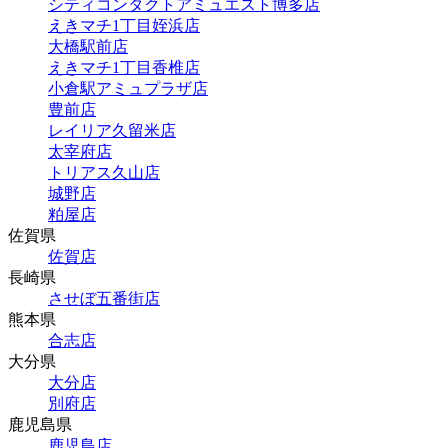
シティコンタクトアミュエスト博多店
えきマチ1丁目姪浜店
大橋駅前店
えきマチ1丁目香椎店
小倉駅アミュプラザ店
豊前店
レイリア久留米店
太宰府店
トリアス久山店
城野店
粕屋店
佐賀県
佐賀店
長崎県
させぼ五番街店
熊本県
合志店
大分県
大分店
別府店
鹿児島県
鹿児島店