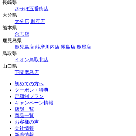
長崎県
させぼ五番街店
大分県
大分店
別府店
熊本県
合志店
鹿児島県
鹿児島店
薩摩川内店
霧島店
鹿屋店
鳥取県
イオン鳥取北店
山口県
下関彦島店
初めての方へ
クーポン・特典
定額制プラン
キャンペーン情報
店舗一覧
商品一覧
お客様の声
会社情報
新着情報