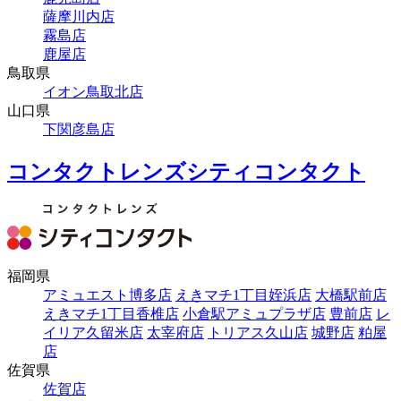
薩摩川内店
霧島店
鹿屋店
鳥取県
イオン鳥取北店
山口県
下関彦島店
コンタクトレンズシティコンタクト
福岡県
アミュエスト博多店
えきマチ1丁目姪浜店
大橋駅前店
えきマチ1丁目香椎店
小倉駅アミュプラザ店
豊前店
レ
イリア久留米店
太宰府店
トリアス久山店
城野店
粕屋
店
佐賀県
佐賀店