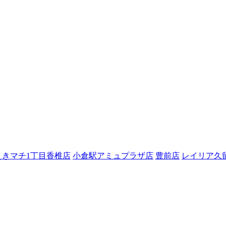
えきマチ1丁目香椎店
小倉駅アミュプラザ店
豊前店
レイリア久