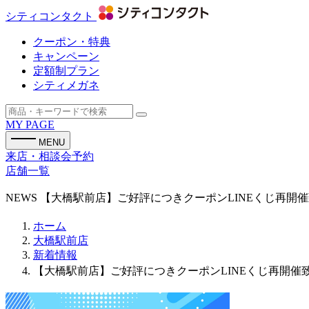
シティコンタクト
クーポン・特典
キャンペーン
定額制プラン
シティメガネ
MY PAGE
MENU
来店・相談会予約
店舗一覧
NEWS
【大橋駅前店】ご好評につきクーポンLINEくじ再開催
ホーム
大橋駅前店
新着情報
【大橋駅前店】ご好評につきクーポンLINEくじ再開催致