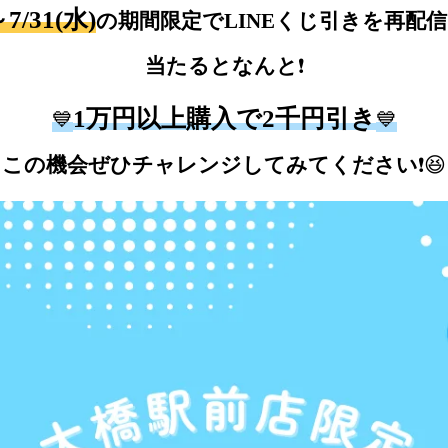
～7/31(水)
の期間限定でLINEくじ引きを再配
当たるとなんと
❗
1万円以上購入で2千円引き
💙
💙
この機会ぜひチャレンジしてみて
ください
😆
❗