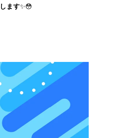
信します
✨😳