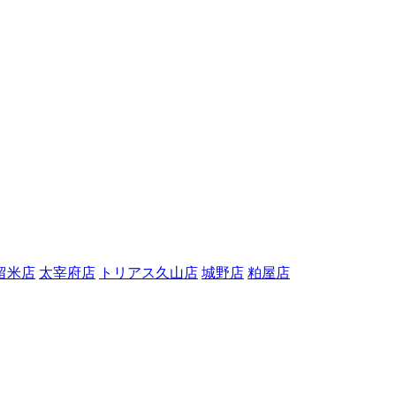
留米店
太宰府店
トリアス久山店
城野店
粕屋店