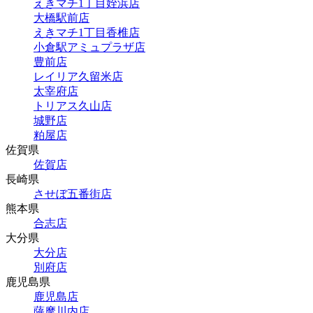
えきマチ1丁目姪浜店
大橋駅前店
えきマチ1丁目香椎店
小倉駅アミュプラザ店
豊前店
レイリア久留米店
太宰府店
トリアス久山店
城野店
粕屋店
佐賀県
佐賀店
長崎県
させぼ五番街店
熊本県
合志店
大分県
大分店
別府店
鹿児島県
鹿児島店
薩摩川内店