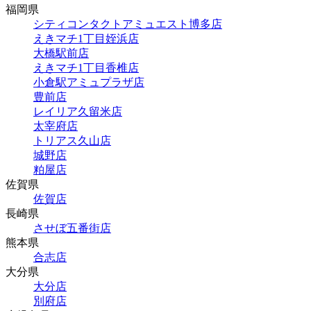
福岡県
シティコンタクトアミュエスト博多店
えきマチ1丁目姪浜店
大橋駅前店
えきマチ1丁目香椎店
小倉駅アミュプラザ店
豊前店
レイリア久留米店
太宰府店
トリアス久山店
城野店
粕屋店
佐賀県
佐賀店
長崎県
させぼ五番街店
熊本県
合志店
大分県
大分店
別府店