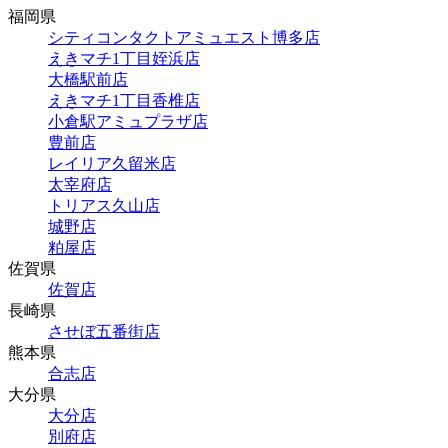
福岡県
シティコンタクトアミュエスト博多店
えきマチ1丁目姪浜店
大橋駅前店
えきマチ1丁目香椎店
小倉駅アミュプラザ店
豊前店
レイリア久留米店
太宰府店
トリアス久山店
城野店
粕屋店
佐賀県
佐賀店
長崎県
させぼ五番街店
熊本県
合志店
大分県
大分店
別府店