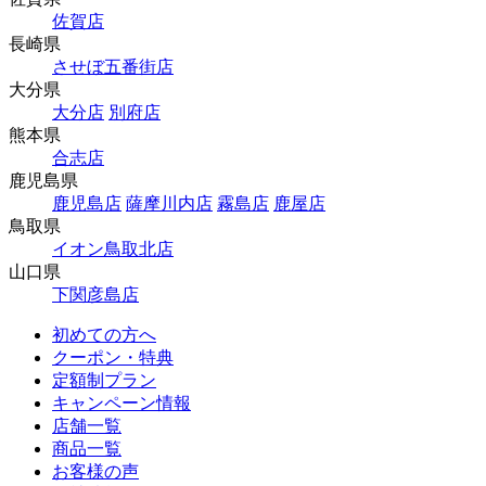
佐賀店
長崎県
させぼ五番街店
大分県
大分店
別府店
熊本県
合志店
鹿児島県
鹿児島店
薩摩川内店
霧島店
鹿屋店
鳥取県
イオン鳥取北店
山口県
下関彦島店
初めての方へ
クーポン・特典
定額制プラン
キャンペーン情報
店舗一覧
商品一覧
お客様の声