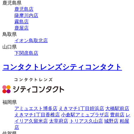
鹿児島県
鹿児島店
薩摩川内店
霧島店
鹿屋店
鳥取県
イオン鳥取北店
山口県
下関彦島店
コンタクトレンズシティコンタクト
福岡県
アミュエスト博多店
えきマチ1丁目姪浜店
大橋駅前店
えきマチ1丁目香椎店
小倉駅アミュプラザ店
豊前店
レ
イリア久留米店
太宰府店
トリアス久山店
城野店
粕屋
店
佐賀県