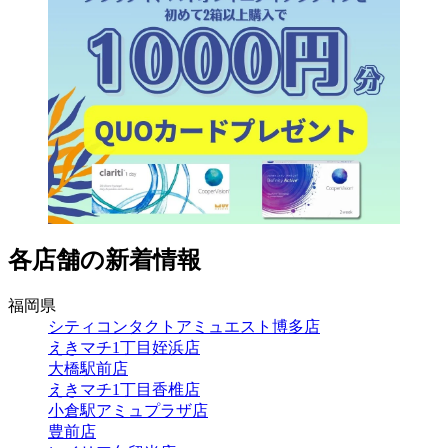
各店舗の新着情報
福岡県
シティコンタクトアミュエスト博多店
えきマチ1丁目姪浜店
大橋駅前店
えきマチ1丁目香椎店
小倉駅アミュプラザ店
豊前店