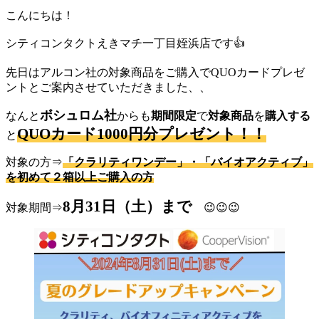
こんにちは！
シティコンタクトえきマチ一丁目姪浜店です👍
先日はアルコン社の対象商品をご購入でQUOカードプレゼ
ントとご案内させていただきました、、
ボシュロム社
なんと
からも
期間限定
で
対象商品
を
購入する
QUOカード1000円分プレゼント！！
と
対象の方⇒
「クラリティワンデー」・「バイオアクティブ」
を初めて２箱以上ご購入の方
8月31日（土）まで
対象期間⇒
😉😉😉