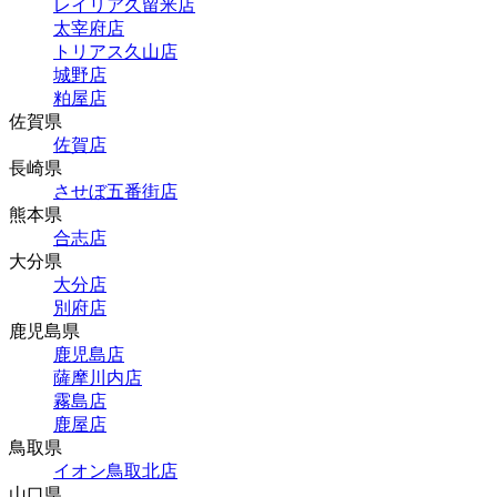
レイリア久留米店
太宰府店
トリアス久山店
城野店
粕屋店
佐賀県
佐賀店
長崎県
させぼ五番街店
熊本県
合志店
大分県
大分店
別府店
鹿児島県
鹿児島店
薩摩川内店
霧島店
鹿屋店
鳥取県
イオン鳥取北店
山口県