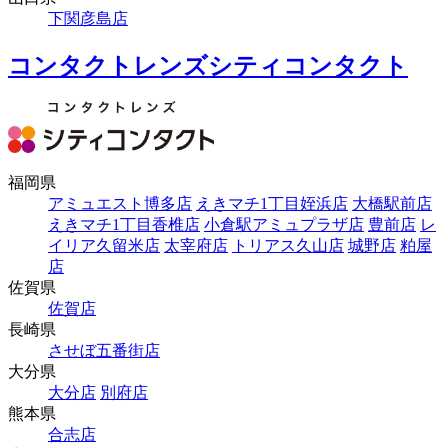
下関彦島店
コンタクトレンズシティコンタクト
福岡県
アミュエスト博多店
えきマチ1丁目姪浜店
大橋駅前店
えきマチ1丁目香椎店
小倉駅アミュプラザ店
豊前店
レ
イリア久留米店
太宰府店
トリアス久山店
城野店
粕屋
店
佐賀県
佐賀店
長崎県
させぼ五番街店
大分県
大分店
別府店
熊本県
合志店