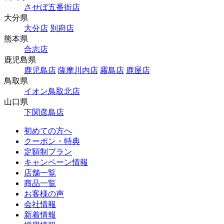
させぼ五番街店
大分県
大分店
別府店
熊本県
合志店
鹿児島県
鹿児島店
薩摩川内店
霧島店
鹿屋店
鳥取県
イオン鳥取北店
山口県
下関彦島店
初めての方へ
クーポン・特典
定額制プラン
キャンペーン情報
店舗一覧
商品一覧
お客様の声
会社情報
新着情報