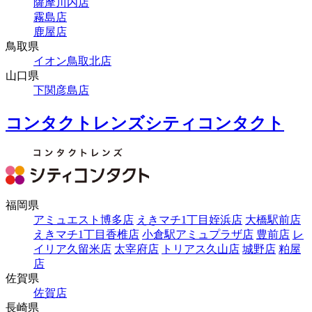
薩摩川内店
霧島店
鹿屋店
鳥取県
イオン鳥取北店
山口県
下関彦島店
コンタクトレンズシティコンタクト
福岡県
アミュエスト博多店
えきマチ1丁目姪浜店
大橋駅前店
えきマチ1丁目香椎店
小倉駅アミュプラザ店
豊前店
レ
イリア久留米店
太宰府店
トリアス久山店
城野店
粕屋
店
佐賀県
佐賀店
長崎県