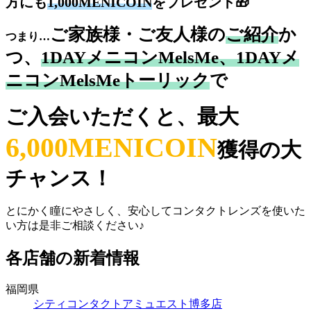
方にも
1,000MENICOIN
をプレゼント🎁
ご家族様・ご友人様の
ご紹介
か
つまり…
つ、
1DAYメニコンMelsMe、1DAYメ
ニコンMelsMeトーリック
で
ご入会いただくと、最大
6,000MENICOIN
獲得の大
チャンス！
とにかく瞳にやさしく、安心してコンタクトレンズを使いた
い方は是非ご相談ください♪
各店舗の新着情報
福岡県
シティコンタクトアミュエスト博多店