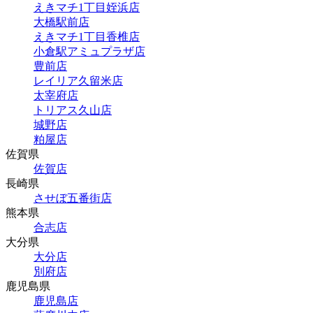
えきマチ1丁目姪浜店
大橋駅前店
えきマチ1丁目香椎店
小倉駅アミュプラザ店
豊前店
レイリア久留米店
太宰府店
トリアス久山店
城野店
粕屋店
佐賀県
佐賀店
長崎県
させぼ五番街店
熊本県
合志店
大分県
大分店
別府店
鹿児島県
鹿児島店