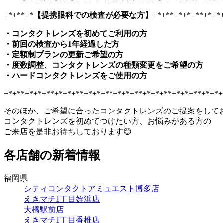
+*+**+*
【提携眼科での検査が必要な方】
+*+**+*+*+**+*+*
・コンタクトレンズを初めてご利用の方
・前回の検査から1年経過した方
・定額制プランの更新ご希望の方
・度数調整、コンタクトレンズの種類変更をご希望の方
・ハードコンタクトレンズをご使用の方
+*+**+*+*+**+*+*+**+*+*+**+*+*+**+*+*+**+*+*+**+*+*+
そのほか、ご希望に合ったコンタクトレンズのご提案をして
コンタクトレンズを初めてつけたい方、お悩みがある方の
ご来店を是非お待ちしております😊
各店舗の新着情報
福岡県
シティコンタクトアミュエスト博多店
えきマチ1丁目姪浜店
大橋駅前店
えきマチ1丁目香椎店