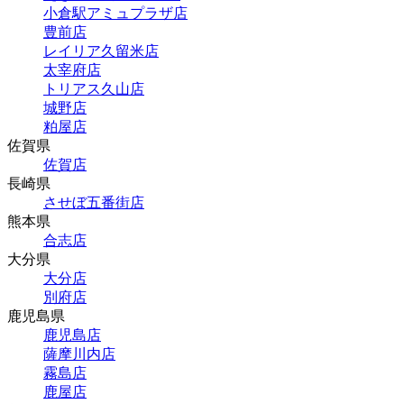
小倉駅アミュプラザ店
豊前店
レイリア久留米店
太宰府店
トリアス久山店
城野店
粕屋店
佐賀県
佐賀店
長崎県
させぼ五番街店
熊本県
合志店
大分県
大分店
別府店
鹿児島県
鹿児島店
薩摩川内店
霧島店
鹿屋店