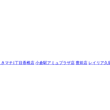
えきマチ1丁目香椎店
小倉駅アミュプラザ店
豊前店
レイリア久