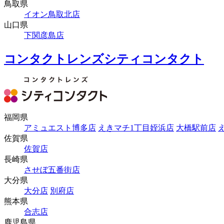
鳥取県
イオン鳥取北店
山口県
下関彦島店
コンタクトレンズシティコンタクト
福岡県
アミュエスト博多店
えきマチ1丁目姪浜店
大橋駅前店
佐賀県
佐賀店
長崎県
させぼ五番街店
大分県
大分店
別府店
熊本県
合志店
鹿児島県