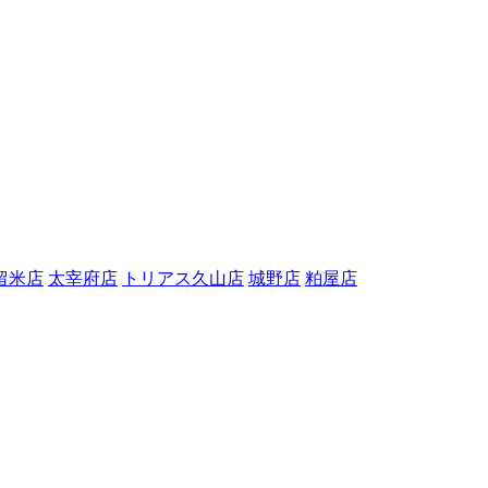
留米店
太宰府店
トリアス久山店
城野店
粕屋店