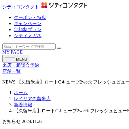
シティコンタクト
クーポン・特典
キャンペーン
定額制プラン
シティメガネ
MY PAGE
MENU
来店・相談会予約
店舗一覧
NEWS
【久留米店】ロートCキューブ2week フレッシュビ
ホーム
レイリア久留米店
新着情報
【久留米店】ロートCキューブ2week フレッシュビュ
お知らせ
2024.11.22