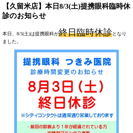
【久留米店】本日8/3(土)提携眼科臨時休
診のお知らせ
終日臨時休診
本日、8/3(土)は提携眼科が
となり
ました。