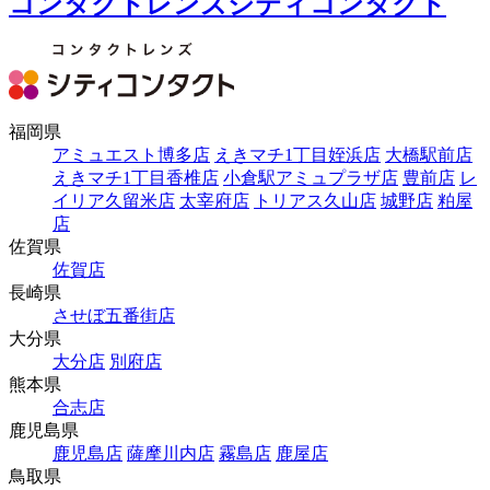
コンタクトレンズシティコンタクト
福岡県
アミュエスト博多店
えきマチ1丁目姪浜店
大橋駅前店
えきマチ1丁目香椎店
小倉駅アミュプラザ店
豊前店
レ
イリア久留米店
太宰府店
トリアス久山店
城野店
粕屋
店
佐賀県
佐賀店
長崎県
させぼ五番街店
大分県
大分店
別府店
熊本県
合志店
鹿児島県
鹿児島店
薩摩川内店
霧島店
鹿屋店
鳥取県