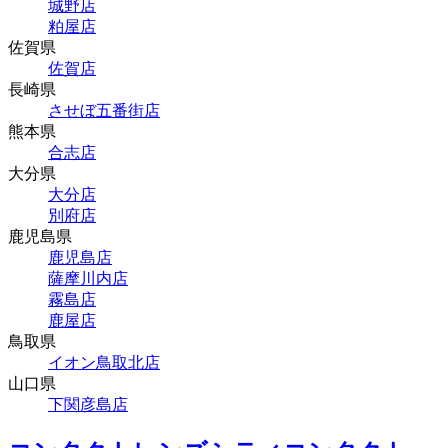
城野店
粕屋店
佐賀県
佐賀店
長崎県
させぼ五番街店
熊本県
合志店
大分県
大分店
別府店
鹿児島県
鹿児島店
薩摩川内店
霧島店
鹿屋店
鳥取県
イオン鳥取北店
山口県
下関彦島店