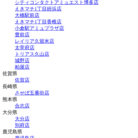
シティコンタクトアミュエスト博多店
えきマチ1丁目姪浜店
大橋駅前店
えきマチ1丁目香椎店
小倉駅アミュプラザ店
豊前店
レイリア久留米店
太宰府店
トリアス久山店
城野店
粕屋店
佐賀県
佐賀店
長崎県
させぼ五番街店
熊本県
合志店
大分県
大分店
別府店
鹿児島県