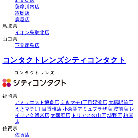
鹿児島店
薩摩川内店
霧島店
鹿屋店
鳥取県
イオン鳥取北店
山口県
下関彦島店
コンタクトレンズシティコンタクト
福岡県
アミュエスト博多店
えきマチ1丁目姪浜店
大橋駅前店
えきマチ1丁目香椎店
小倉駅アミュプラザ店
豊前店
レ
イリア久留米店
太宰府店
トリアス久山店
城野店
粕屋
店
佐賀県
佐賀店