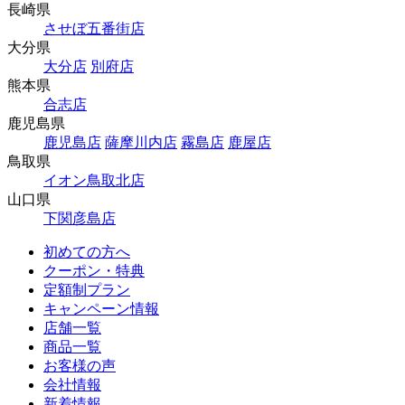
長崎県
させぼ五番街店
大分県
大分店
別府店
熊本県
合志店
鹿児島県
鹿児島店
薩摩川内店
霧島店
鹿屋店
鳥取県
イオン鳥取北店
山口県
下関彦島店
初めての方へ
クーポン・特典
定額制プラン
キャンペーン情報
店舗一覧
商品一覧
お客様の声
会社情報
新着情報