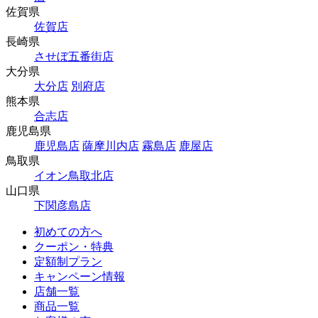
佐賀県
佐賀店
長崎県
させぼ五番街店
大分県
大分店
別府店
熊本県
合志店
鹿児島県
鹿児島店
薩摩川内店
霧島店
鹿屋店
鳥取県
イオン鳥取北店
山口県
下関彦島店
初めての方へ
クーポン・特典
定額制プラン
キャンペーン情報
店舗一覧
商品一覧