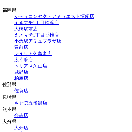
福岡県
シティコンタクトアミュエスト博多店
えきマチ1丁目姪浜店
大橋駅前店
えきマチ1丁目香椎店
小倉駅アミュプラザ店
豊前店
レイリア久留米店
太宰府店
トリアス久山店
城野店
粕屋店
佐賀県
佐賀店
長崎県
させぼ五番街店
熊本県
合志店
大分県
大分店