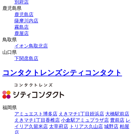
別府店
鹿児島県
鹿児島店
薩摩川内店
霧島店
鹿屋店
鳥取県
イオン鳥取北店
山口県
下関彦島店
コンタクトレンズシティコンタクト
福岡県
アミュエスト博多店
えきマチ1丁目姪浜店
大橋駅前店
えきマチ1丁目香椎店
小倉駅アミュプラザ店
豊前店
レ
イリア久留米店
太宰府店
トリアス久山店
城野店
粕屋
店