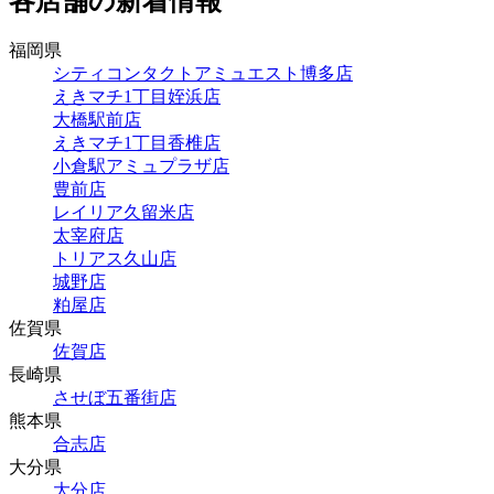
各店舗の新着情報
福岡県
シティコンタクトアミュエスト博多店
えきマチ1丁目姪浜店
大橋駅前店
えきマチ1丁目香椎店
小倉駅アミュプラザ店
豊前店
レイリア久留米店
太宰府店
トリアス久山店
城野店
粕屋店
佐賀県
佐賀店
長崎県
させぼ五番街店
熊本県
合志店
大分県
大分店