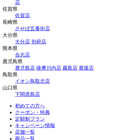
店
佐賀県
佐賀店
長崎県
させぼ五番街店
大分県
大分店
別府店
熊本県
合志店
鹿児島県
鹿児島店
薩摩川内店
霧島店
鹿屋店
鳥取県
イオン鳥取北店
山口県
下関彦島店
初めての方へ
クーポン・特典
定額制プラン
キャンペーン情報
店舗一覧
商品一覧