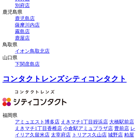
別府店
鹿児島県
鹿児島店
薩摩川内店
霧島店
鹿屋店
鳥取県
イオン鳥取北店
山口県
下関彦島店
コンタクトレンズシティコンタクト
福岡県
アミュエスト博多店
えきマチ1丁目姪浜店
大橋駅前店
えきマチ1丁目香椎店
小倉駅アミュプラザ店
豊前店
レ
イリア久留米店
太宰府店
トリアス久山店
城野店
粕屋