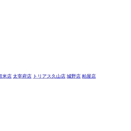
留米店
太宰府店
トリアス久山店
城野店
粕屋店