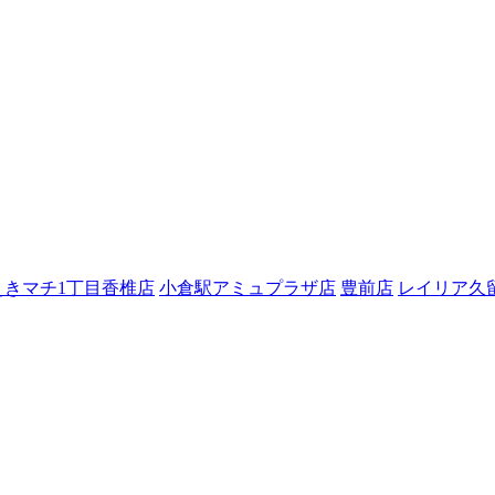
えきマチ1丁目香椎店
小倉駅アミュプラザ店
豊前店
レイリア久