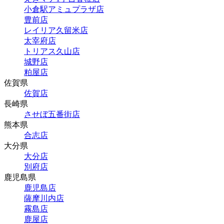
小倉駅アミュプラザ店
豊前店
レイリア久留米店
太宰府店
トリアス久山店
城野店
粕屋店
佐賀県
佐賀店
長崎県
させぼ五番街店
熊本県
合志店
大分県
大分店
別府店
鹿児島県
鹿児島店
薩摩川内店
霧島店
鹿屋店