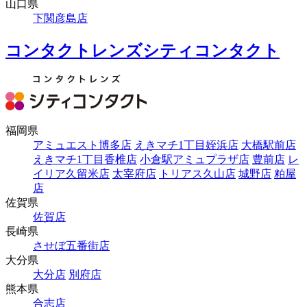
山口県
下関彦島店
コンタクトレンズシティコンタクト
福岡県
アミュエスト博多店
えきマチ1丁目姪浜店
大橋駅前店
えきマチ1丁目香椎店
小倉駅アミュプラザ店
豊前店
レ
イリア久留米店
太宰府店
トリアス久山店
城野店
粕屋
店
佐賀県
佐賀店
長崎県
させぼ五番街店
大分県
大分店
別府店
熊本県
合志店