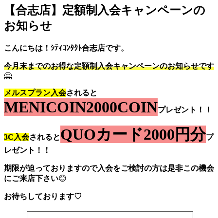
【合志店】定額制入会キャンペーンの
お知らせ
こんにちは！ｼﾃｨｺﾝﾀｸﾄ合志店です。
今月末までのお得な定額制入会キャンペーンのお知らせです
🤗
メルスプラン入会
されると
MENICOIN
2000COIN
プレゼント！！
QUOカード2000円分
3C入会
されると
プ
レゼント！！
期限が迫っておりますので入会をご検討の方は是非この機会
にご来店下さい
😊
お待ちしております♡