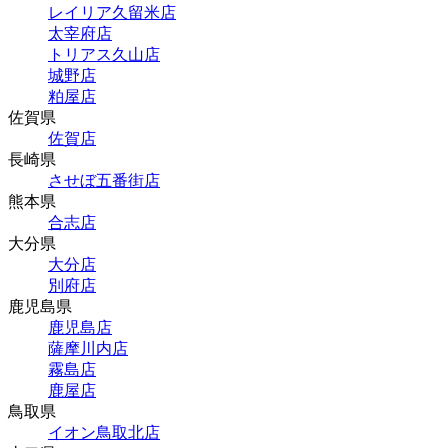
レイリア久留米店
太宰府店
トリアス久山店
城野店
粕屋店
佐賀県
佐賀店
長崎県
させぼ五番街店
熊本県
合志店
大分県
大分店
別府店
鹿児島県
鹿児島店
薩摩川内店
霧島店
鹿屋店
鳥取県
イオン鳥取北店