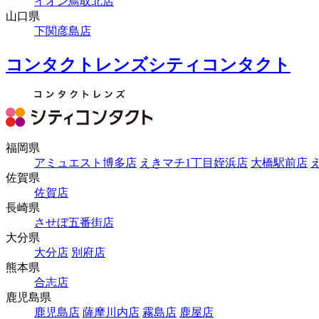
イオン鳥取北店
山口県
下関彦島店
コンタクトレンズシティコンタクト
福岡県
アミュエスト博多店
えきマチ1丁目姪浜店
大橋駅前店
佐賀県
佐賀店
長崎県
させぼ五番街店
大分県
大分店
別府店
熊本県
合志店
鹿児島県
鹿児島店
薩摩川内店
霧島店
鹿屋店