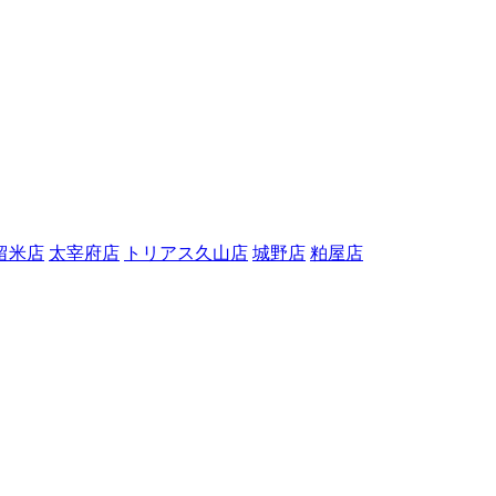
留米店
太宰府店
トリアス久山店
城野店
粕屋店