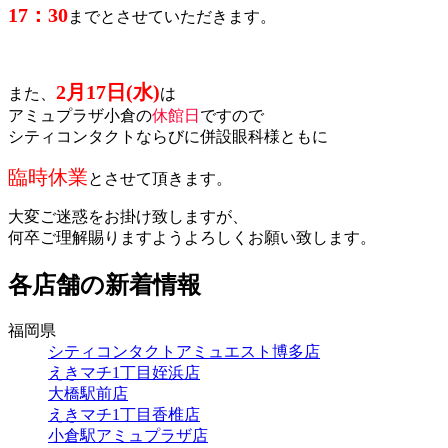
17：30
までとさせていただきます。
2月17日(水)
また、
は
アミュプラザ小倉の
休館日
ですので
シティコンタクトならびに併設眼科様ともに
臨時休業
とさせて頂きます。
大変ご迷惑をお掛け致しますが、
何卒ご理解賜りますようよろしくお願い致します。
各店舗の新着情報
福岡県
シティコンタクトアミュエスト博多店
えきマチ1丁目姪浜店
大橋駅前店
えきマチ1丁目香椎店
小倉駅アミュプラザ店