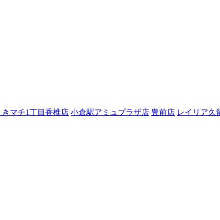
えきマチ1丁目香椎店
小倉駅アミュプラザ店
豊前店
レイリア久