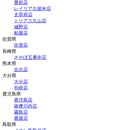
豊前店
レイリア久留米店
太宰府店
トリアス久山店
城野店
粕屋店
佐賀県
佐賀店
長崎県
させぼ五番街店
熊本県
合志店
大分県
大分店
別府店
鹿児島県
鹿児島店
薩摩川内店
霧島店
鹿屋店
鳥取県