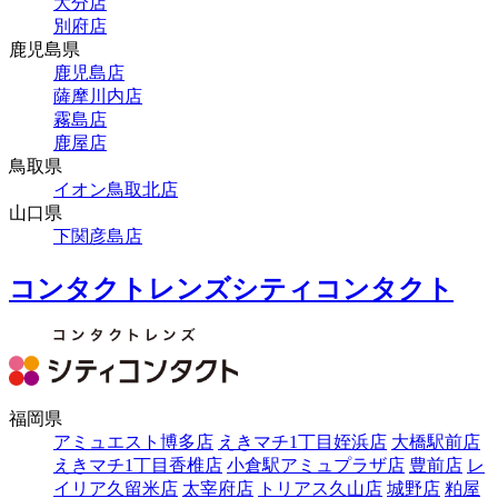
大分店
別府店
鹿児島県
鹿児島店
薩摩川内店
霧島店
鹿屋店
鳥取県
イオン鳥取北店
山口県
下関彦島店
コンタクトレンズシティコンタクト
福岡県
アミュエスト博多店
えきマチ1丁目姪浜店
大橋駅前店
えきマチ1丁目香椎店
小倉駅アミュプラザ店
豊前店
レ
イリア久留米店
太宰府店
トリアス久山店
城野店
粕屋