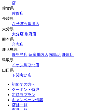
店
佐賀県
佐賀店
長崎県
させぼ五番街店
大分県
大分店
別府店
熊本県
合志店
鹿児島県
鹿児島店
薩摩川内店
霧島店
鹿屋店
鳥取県
イオン鳥取北店
山口県
下関彦島店
初めての方へ
クーポン・特典
定額制プラン
キャンペーン情報
店舗一覧