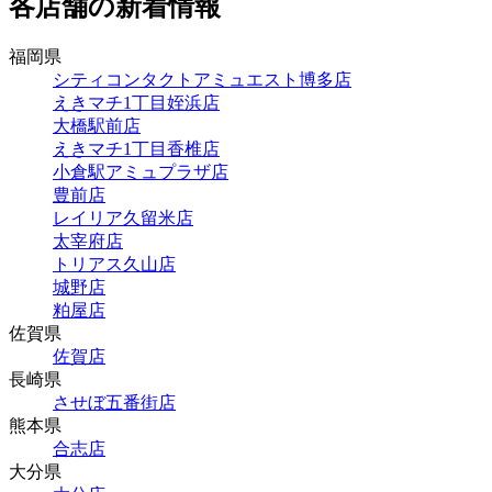
各店舗の新着情報
福岡県
シティコンタクトアミュエスト博多店
えきマチ1丁目姪浜店
大橋駅前店
えきマチ1丁目香椎店
小倉駅アミュプラザ店
豊前店
レイリア久留米店
太宰府店
トリアス久山店
城野店
粕屋店
佐賀県
佐賀店
長崎県
させぼ五番街店
熊本県
合志店
大分県