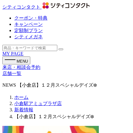
シティコンタクト
クーポン・特典
キャンペーン
定額制プラン
シティメガネ
MY PAGE
MENU
来店・相談会予約
店舗一覧
NEWS
【小倉店】１２月スペシャルデイズ❄️
ホーム
小倉駅アミュプラザ店
新着情報
【小倉店】１２月スペシャルデイズ❄️