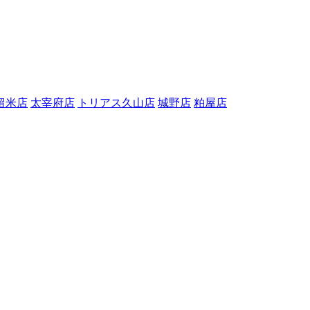
留米店
太宰府店
トリアス久山店
城野店
粕屋店