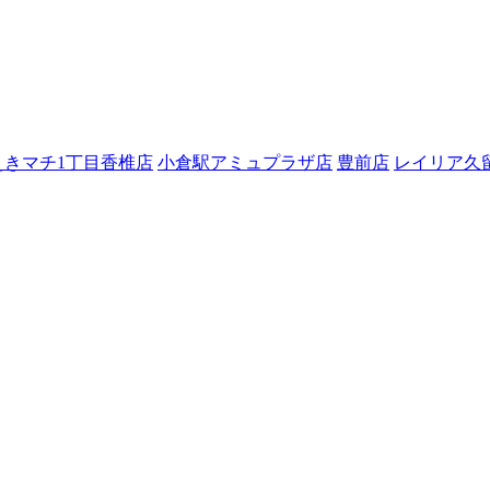
えきマチ1丁目香椎店
小倉駅アミュプラザ店
豊前店
レイリア久