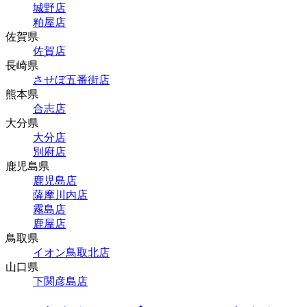
城野店
粕屋店
佐賀県
佐賀店
長崎県
させぼ五番街店
熊本県
合志店
大分県
大分店
別府店
鹿児島県
鹿児島店
薩摩川内店
霧島店
鹿屋店
鳥取県
イオン鳥取北店
山口県
下関彦島店