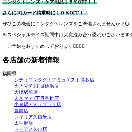
コンタクトレンズ・ケア用品１５％OFF！！
さらにJQカード請求時に１０％OFF！！
ぜひこの機会にコンタクトレンズをご準備されませんか？💞
※スペシャルデイズ期間中は大変混み合う恐れがございます
ご予約をおすすめしております💁🏻‍♀️✨
各店舗の新着情報
福岡県
シティコンタクトアミュエスト博多店
えきマチ1丁目姪浜店
大橋駅前店
えきマチ1丁目香椎店
小倉駅アミュプラザ店
豊前店
レイリア久留米店
太宰府店
トリアス久山店