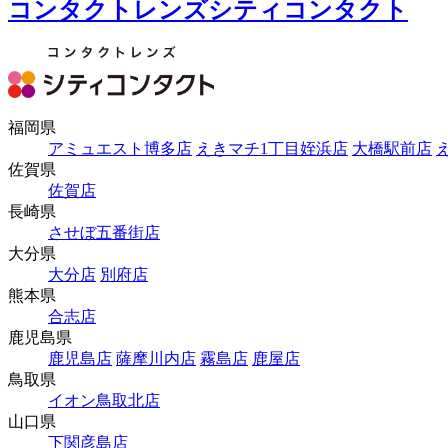
コンタクトレンズシティコンタクト
福岡県
アミュエスト博多店
えきマチ1丁目姪浜店
大橋駅前店
佐賀県
佐賀店
長崎県
させぼ五番街店
大分県
大分店
別府店
熊本県
合志店
鹿児島県
鹿児島店
薩摩川内店
霧島店
鹿屋店
鳥取県
イオン鳥取北店
山口県
下関彦島店