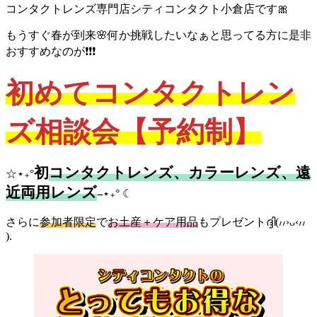
コンタクトレンズ専門店シティコンタクト小倉店です🎀
もうすぐ春が到来🌸何か挑戦したいなぁと思ってる方に是非
おすすめなのが❗❗❗
初めてコンタクトレン
ズ相談会【予約制】
初
コンタクトレンズ、カラーレンズ、遠
☆⋆₊°
近両用レンズ
𓐄
⋆₊° ☾
さらに
参加者限定
で
お土産＋ケア用品
もプレゼントദ്ദി(៸៸›ᴗ‹៸៸
).