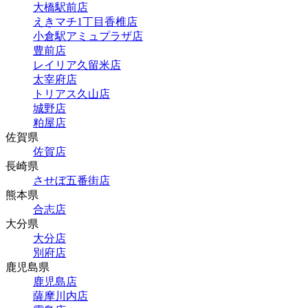
大橋駅前店
えきマチ1丁目香椎店
小倉駅アミュプラザ店
豊前店
レイリア久留米店
太宰府店
トリアス久山店
城野店
粕屋店
佐賀県
佐賀店
長崎県
させぼ五番街店
熊本県
合志店
大分県
大分店
別府店
鹿児島県
鹿児島店
薩摩川内店