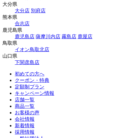
大分県
大分店
別府店
熊本県
合志店
鹿児島県
鹿児島店
薩摩川内店
霧島店
鹿屋店
鳥取県
イオン鳥取北店
山口県
下関彦島店
初めての方へ
クーポン・特典
定額制プラン
キャンペーン情報
店舗一覧
商品一覧
お客様の声
会社情報
新着情報
採用情報