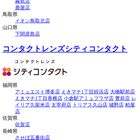
霧島店
鹿屋店
鳥取県
イオン鳥取北店
山口県
下関彦島店
コンタクトレンズシティコンタクト
福岡県
アミュエスト博多店
えきマチ1丁目姪浜店
大橋駅前店
えきマチ1丁目香椎店
小倉駅アミュプラザ店
豊前店
レ
イリア久留米店
太宰府店
トリアス久山店
城野店
粕屋
店
佐賀県
佐賀店
長崎県
させぼ五番街店