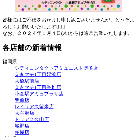
皆様にはご不便をおかけし申し訳ございませんが、どうぞよ
ろしくお願いいたします🙇🏻‍♀️
なお、２０２４年１月４日(木)からは通常営業いたします。
各店舗の新着情報
福岡県
シティコンタクトアミュエスト博多店
えきマチ1丁目姪浜店
大橋駅前店
えきマチ1丁目香椎店
小倉駅アミュプラザ店
豊前店
レイリア久留米店
太宰府店
トリアス久山店
城野店
粕屋店