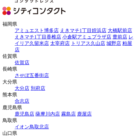
福岡県
アミュエスト博多店
えきマチ1丁目姪浜店
大橋駅前店
えきマチ1丁目香椎店
小倉駅アミュプラザ店
豊前店
レ
イリア久留米店
太宰府店
トリアス久山店
城野店
粕屋
店
佐賀県
佐賀店
長崎県
させぼ五番街店
大分県
大分店
別府店
熊本県
合志店
鹿児島県
鹿児島店
薩摩川内店
霧島店
鹿屋店
鳥取県
イオン鳥取北店
山口県