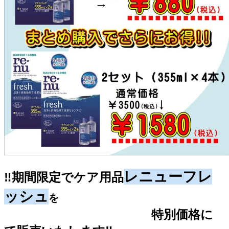
レニューフレ
‼期間限定
でケア用
品
ッシュ
を
特別価格に