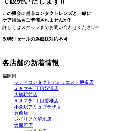
て販売いたします‼
この機会に是非コンタクトレンズと一緒に
ケア用品もご準備されませんか❓
詳しくはスタッフまでお問い合わせください✨
※特別セールの為郵送対応不可
各店舗の新着情報
福岡県
シティコンタクトアミュエスト博多店
えきマチ1丁目姪浜店
大橋駅前店
えきマチ1丁目香椎店
小倉駅アミュプラザ店
豊前店
レイリア久留米店
太宰府店