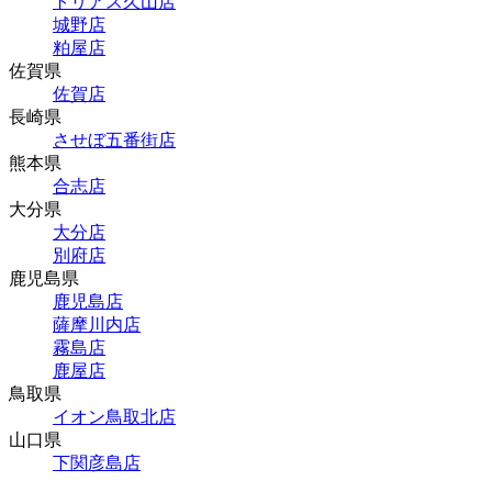
トリアス久山店
城野店
粕屋店
佐賀県
佐賀店
長崎県
させぼ五番街店
熊本県
合志店
大分県
大分店
別府店
鹿児島県
鹿児島店
薩摩川内店
霧島店
鹿屋店
鳥取県
イオン鳥取北店
山口県
下関彦島店