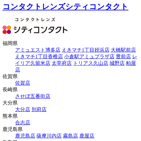
コンタクトレンズシティコンタクト
福岡県
アミュエスト博多店
えきマチ1丁目姪浜店
大橋駅前店
えきマチ1丁目香椎店
小倉駅アミュプラザ店
豊前店
レ
イリア久留米店
太宰府店
トリアス久山店
城野店
粕屋
店
佐賀県
佐賀店
長崎県
させぼ五番街店
大分県
大分店
別府店
熊本県
合志店
鹿児島県
鹿児島店
薩摩川内店
霧島店
鹿屋店