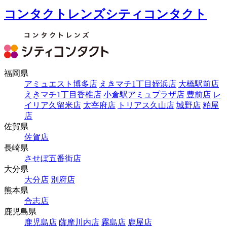
コンタクトレンズシティコンタクト
福岡県
アミュエスト博多店
えきマチ1丁目姪浜店
大橋駅前店
えきマチ1丁目香椎店
小倉駅アミュプラザ店
豊前店
レ
イリア久留米店
太宰府店
トリアス久山店
城野店
粕屋
店
佐賀県
佐賀店
長崎県
させぼ五番街店
大分県
大分店
別府店
熊本県
合志店
鹿児島県
鹿児島店
薩摩川内店
霧島店
鹿屋店