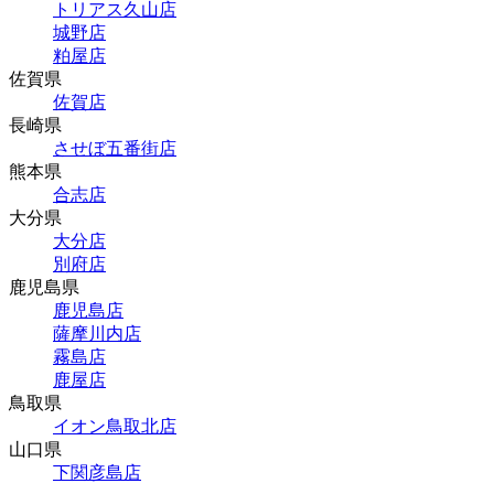
トリアス久山店
城野店
粕屋店
佐賀県
佐賀店
長崎県
させぼ五番街店
熊本県
合志店
大分県
大分店
別府店
鹿児島県
鹿児島店
薩摩川内店
霧島店
鹿屋店
鳥取県
イオン鳥取北店
山口県
下関彦島店